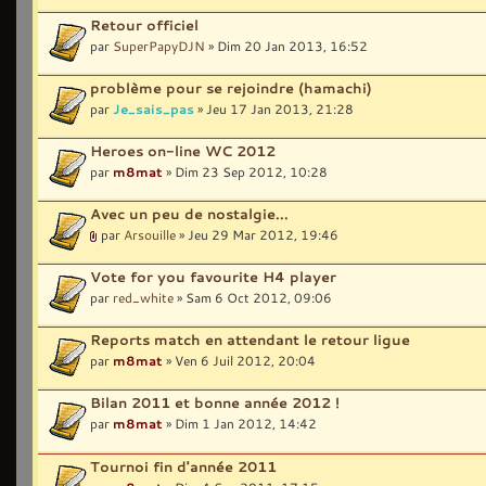
Retour officiel
par
SuperPapyDJN
» Dim 20 Jan 2013, 16:52
problème pour se rejoindre (hamachi)
par
Je_sais_pas
» Jeu 17 Jan 2013, 21:28
Heroes on-line WC 2012
par
m8mat
» Dim 23 Sep 2012, 10:28
Avec un peu de nostalgie...
par
Arsouille
» Jeu 29 Mar 2012, 19:46
Vote for you favourite H4 player
par
red_white
» Sam 6 Oct 2012, 09:06
Reports match en attendant le retour ligue
par
m8mat
» Ven 6 Juil 2012, 20:04
Bilan 2011 et bonne année 2012 !
par
m8mat
» Dim 1 Jan 2012, 14:42
Tournoi fin d'année 2011