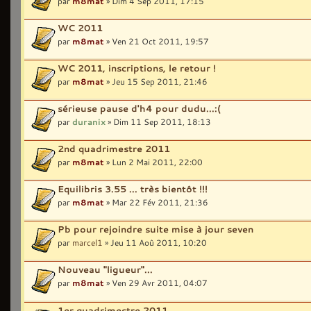
par
m8mat
» Dim 4 Sep 2011, 17:15
WC 2011
par
m8mat
» Ven 21 Oct 2011, 19:57
WC 2011, inscriptions, le retour !
par
m8mat
» Jeu 15 Sep 2011, 21:46
sérieuse pause d'h4 pour dudu...:(
par
duranix
» Dim 11 Sep 2011, 18:13
2nd quadrimestre 2011
par
m8mat
» Lun 2 Mai 2011, 22:00
Equilibris 3.55 ... très bientôt !!!
par
m8mat
» Mar 22 Fév 2011, 21:36
Pb pour rejoindre suite mise à jour seven
par
marcel1
» Jeu 11 Aoû 2011, 10:20
Nouveau "ligueur"...
par
m8mat
» Ven 29 Avr 2011, 04:07
1er quadrimestre 2011