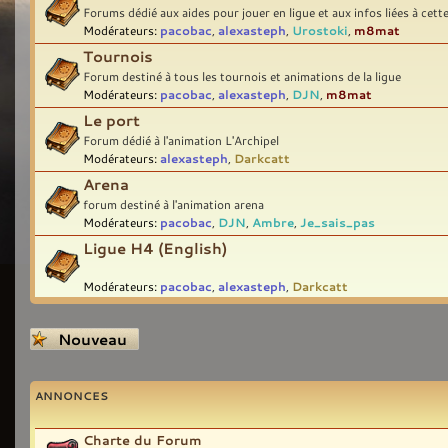
Forums dédié aux aides pour jouer en ligue et aux infos liées à cett
Modérateurs:
pacobac
,
alexasteph
,
Urostoki
,
m8mat
Tournois
Forum destiné à tous les tournois et animations de la ligue
Modérateurs:
pacobac
,
alexasteph
,
DJN
,
m8mat
Le port
Forum dédié à l'animation L'Archipel
Modérateurs:
alexasteph
,
Darkcatt
Arena
forum destiné à l'animation arena
Modérateurs:
pacobac
,
DJN
,
Ambre
,
Je_sais_pas
Ligue H4 (English)
Modérateurs:
pacobac
,
alexasteph
,
Darkcatt
Écrire un nouveau
sujet
ANNONCES
Charte du Forum