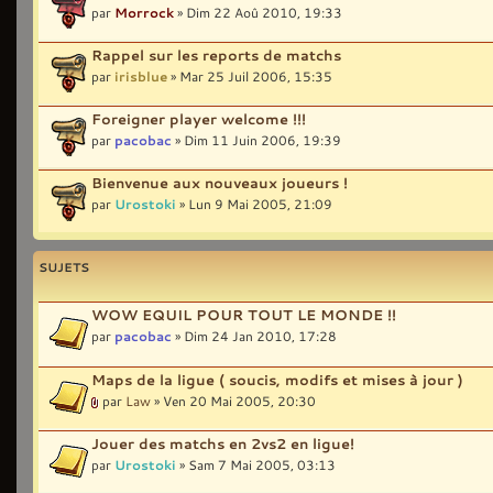
par
Morrock
» Dim 22 Aoû 2010, 19:33
Rappel sur les reports de matchs
par
irisblue
» Mar 25 Juil 2006, 15:35
Foreigner player welcome !!!
par
pacobac
» Dim 11 Juin 2006, 19:39
Bienvenue aux nouveaux joueurs !
par
Urostoki
» Lun 9 Mai 2005, 21:09
SUJETS
WOW EQUIL POUR TOUT LE MONDE !!
par
pacobac
» Dim 24 Jan 2010, 17:28
Maps de la ligue ( soucis, modifs et mises à jour )
par
Law
» Ven 20 Mai 2005, 20:30
Jouer des matchs en 2vs2 en ligue!
par
Urostoki
» Sam 7 Mai 2005, 03:13