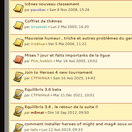
Icônes nouveau classement
par
pacobac
» Sam 8 Nov 2008, 15:26
Coffret de thêmes
par
Urostoki
» Lun 2 Mai 2005, 16:20
Mauvaise humeur , triche et autres problèmes du ge
par
irisblue
» Ven 5 Mai 2006, 11:22
Mises ? jour et faits importants de la ligue
par
Ptit_hobbit
» Mar 16 Aoû 2005, 19:02
Join to Heroes 4 new tournament
par
CTPAHHuK
» Sam 16 Aoû 2025, 14:42
Equilibris 3.6 beta
par
CTPAHHuK
» Mar 21 Déc 2021, 10:01
Equilibris 3.6 , le retour de la suite !!
par
m8mat
» Dim 16 Sep 2012, 09:50
comment installer heroes of might and mag4 sous 
par
ladis
» Lun 12 Aoû 2019, 09:33