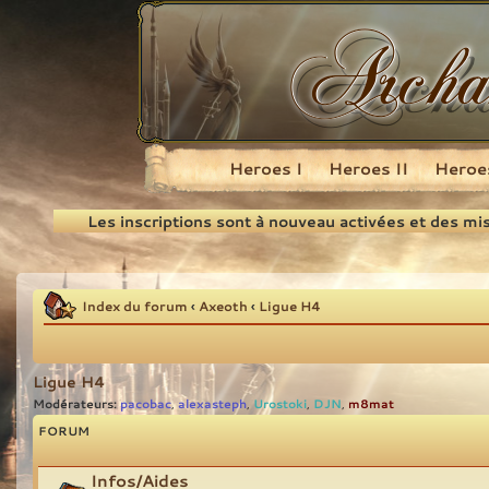
Heroes I
Heroes II
Heroes
Recherche
Les inscriptions sont à nouveau activées et des mi
Index du forum
‹
Axeoth
‹
Ligue H4
Ligue H4
Modérateurs:
pacobac
alexasteph
Urostoki
DJN
m8mat
,
,
,
,
FORUM
Infos/Aides