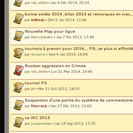
par
red_white
» Jeu 4 Déc 2014, 20:34
bonne année 2014 ,bilan 2013 et remarques en vrac..
par
m8mat
» Dim 5 Jan 2014, 11:06
Nouvelle Map pour ligue
par
NecroSandro
» Jeu 7 Fév 2013, 17:48
tournois à prevoir pour 2014... PS:..et plus si affinité!
par
duranix
» Sam 4 Jan 2014, 16:00
Russian aggression on Crimea
par
red_white
» Lun 31 Mar 2014, 16:46
tournoi PS
par
jel
» Mer 31 Oct 2012, 18:53
Suspension d'une partie du système de commentaire
par
Morrock
» Ven 27 Déc 2013, 15:00
Le WC 2013
par
joseywales
» Jeu 19 Sep 2013, 17:35