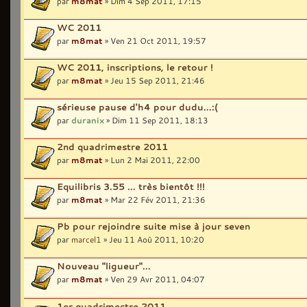
par
m8mat
» Dim 4 Sep 2011, 17:15
WC 2011
par
m8mat
» Ven 21 Oct 2011, 19:57
WC 2011, inscriptions, le retour !
par
m8mat
» Jeu 15 Sep 2011, 21:46
sérieuse pause d'h4 pour dudu...:(
par
duranix
» Dim 11 Sep 2011, 18:13
2nd quadrimestre 2011
par
m8mat
» Lun 2 Mai 2011, 22:00
Equilibris 3.55 ... très bientôt !!!
par
m8mat
» Mar 22 Fév 2011, 21:36
Pb pour rejoindre suite mise à jour seven
par
marcel1
» Jeu 11 Aoû 2011, 10:20
Nouveau "ligueur"...
par
m8mat
» Ven 29 Avr 2011, 04:07
1er quadrimestre 2011