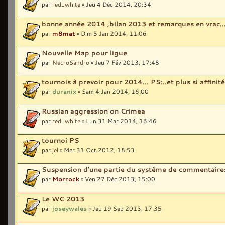
par
red_white
» Jeu 4 Déc 2014, 20:34
bonne année 2014 ,bilan 2013 et remarques en vrac..
par
m8mat
» Dim 5 Jan 2014, 11:06
Nouvelle Map pour ligue
par
NecroSandro
» Jeu 7 Fév 2013, 17:48
tournois à prevoir pour 2014... PS:..et plus si affinité!
par
duranix
» Sam 4 Jan 2014, 16:00
Russian aggression on Crimea
par
red_white
» Lun 31 Mar 2014, 16:46
tournoi PS
par
jel
» Mer 31 Oct 2012, 18:53
Suspension d'une partie du système de commentaire
par
Morrock
» Ven 27 Déc 2013, 15:00
Le WC 2013
par
joseywales
» Jeu 19 Sep 2013, 17:35