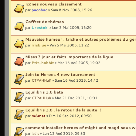
Icônes nouveau classement
par
pacobac
» Sam 8 Nov 2008, 15:26
Coffret de thêmes
par
Urostoki
» Lun 2 Mai 2005, 16:20
Mauvaise humeur , triche et autres problèmes du ge
par
irisblue
» Ven 5 Mai 2006, 11:22
Mises ? jour et faits importants de la ligue
par
Ptit_hobbit
» Mar 16 Aoû 2005, 19:02
Join to Heroes 4 new tournament
par
CTPAHHuK
» Sam 16 Aoû 2025, 14:42
Equilibris 3.6 beta
par
CTPAHHuK
» Mar 21 Déc 2021, 10:01
Equilibris 3.6 , le retour de la suite !!
par
m8mat
» Dim 16 Sep 2012, 09:50
comment installer heroes of might and mag4 sous 
par
ladis
» Lun 12 Aoû 2019, 09:33