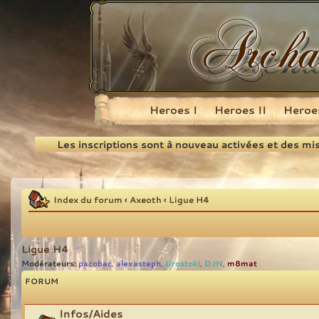
Heroes I
Heroes II
Heroes
Recherche
Les inscriptions sont à nouveau activées et des mi
Index du forum
‹
Axeoth
‹
Ligue H4
Ligue H4
Modérateurs:
pacobac
alexasteph
Urostoki
DJN
m8mat
,
,
,
,
FORUM
Infos/Aides