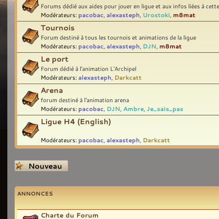
Forums dédié aux aides pour jouer en ligue et aux infos liées à cett
Modérateurs:
pacobac
,
alexasteph
,
Urostoki
,
m8mat
Tournois
Forum destiné à tous les tournois et animations de la ligue
Modérateurs:
pacobac
,
alexasteph
,
DJN
,
m8mat
Le port
Forum dédié à l'animation L'Archipel
Modérateurs:
alexasteph
,
Darkcatt
Arena
forum destiné à l'animation arena
Modérateurs:
pacobac
,
DJN
,
Ambre
,
Je_sais_pas
Ligue H4 (English)
Modérateurs:
pacobac
,
alexasteph
,
Darkcatt
Écrire un nouveau
sujet
ANNONCES
Charte du Forum