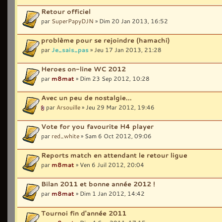
Retour officiel
par
SuperPapyDJN
» Dim 20 Jan 2013, 16:52
problème pour se rejoindre (hamachi)
par
Je_sais_pas
» Jeu 17 Jan 2013, 21:28
Heroes on-line WC 2012
par
m8mat
» Dim 23 Sep 2012, 10:28
Avec un peu de nostalgie...
par
Arsouille
» Jeu 29 Mar 2012, 19:46
Vote for you favourite H4 player
par
red_white
» Sam 6 Oct 2012, 09:06
Reports match en attendant le retour ligue
par
m8mat
» Ven 6 Juil 2012, 20:04
Bilan 2011 et bonne année 2012 !
par
m8mat
» Dim 1 Jan 2012, 14:42
Tournoi fin d'année 2011