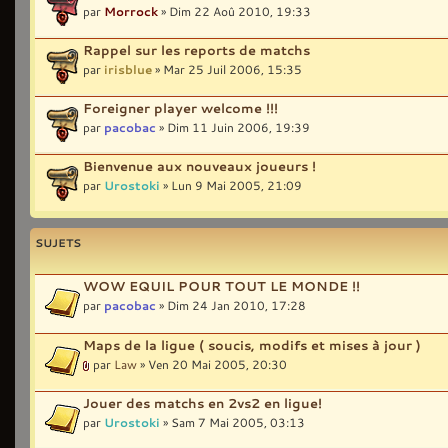
par
Morrock
» Dim 22 Aoû 2010, 19:33
Rappel sur les reports de matchs
par
irisblue
» Mar 25 Juil 2006, 15:35
Foreigner player welcome !!!
par
pacobac
» Dim 11 Juin 2006, 19:39
Bienvenue aux nouveaux joueurs !
par
Urostoki
» Lun 9 Mai 2005, 21:09
SUJETS
WOW EQUIL POUR TOUT LE MONDE !!
par
pacobac
» Dim 24 Jan 2010, 17:28
Maps de la ligue ( soucis, modifs et mises à jour )
par
Law
» Ven 20 Mai 2005, 20:30
Jouer des matchs en 2vs2 en ligue!
par
Urostoki
» Sam 7 Mai 2005, 03:13