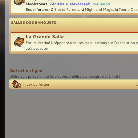
Modérateurs:
Zénithale
,
alexasteph
,
melianos
Sous-forums:
Site et Forums
,
Might and Magic
,
Tour d'Obs
SALLES DES BANQUETS
La Grande Salle
Forum destiné à répondre à toutes les questions sur l'association A
qu'a papauter
Qui est en ligne
Utilisateurs parcourant ce forum : Aucun utilisateur enregistré et 1 invité
Index du forum
L