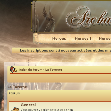
Heroes I
Heroes II
Heroes
Recherche
Les inscriptions sont à nouveau activées et des mi
Index du forum
‹
La Taverne
La Taverne
FORUM
General
Vous pouvez y parler de tout et de rien