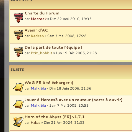
Charte du Forum
par
Morrock
» Dim 22 Aoû 2010, 19:33
Avenir d'AC
par
Kedran
» Sam 3 Mai 2008, 17:28
De la part de toute l'équipe !
par
Ptit_hobbit
» Lun 19 Déc 2005, 21:28
SUJETS
WoG FR à télécharger :)
par
Malkiéla
» Dim 18 Juin 2006, 21:36
Jouer à Heroes3 avec un routeur (ports à ouvrir)
par
Malkiéla
» Sam 7 Mai 2005, 20:53
Horn of the Abyss [FR] v1.7.1
par
Hakas
» Dim 21 Avr 2024, 21:32