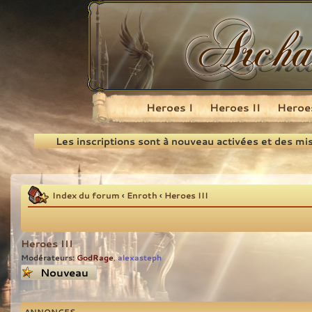
Heroes I
Heroes II
Heroes
Recherche
Les inscriptions sont à nouveau activées et des mi
Index du forum
‹
Enroth
‹
Heroes III
Heroes III
Modérateurs:
GodRage
alexasteph
,
Écrire un nouveau
sujet
ANNONCES