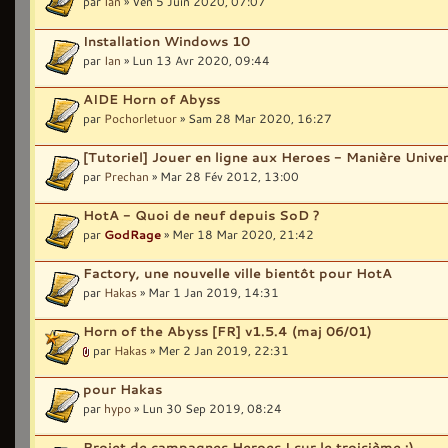
par
Ian
» Ven 5 Juin 2020, 07:07
Installation Windows 10
par
Ian
» Lun 13 Avr 2020, 09:44
AIDE Horn of Abyss
par
Pochorletuor
» Sam 28 Mar 2020, 16:27
[Tutoriel] Jouer en ligne aux Heroes - Manière Univer
par
Prechan
» Mar 28 Fév 2012, 13:00
HotA - Quoi de neuf depuis SoD ?
par
GodRage
» Mer 18 Mar 2020, 21:42
Factory, une nouvelle ville bientôt pour HotA
par
Hakas
» Mar 1 Jan 2019, 14:31
Horn of the Abyss [FR] v1.5.4 (maj 06/01)
par
Hakas
» Mer 2 Jan 2019, 22:31
pour Hakas
par
hypo
» Lun 30 Sep 2019, 08:24
Projet de campagnes Heroes I sur le troisième :)