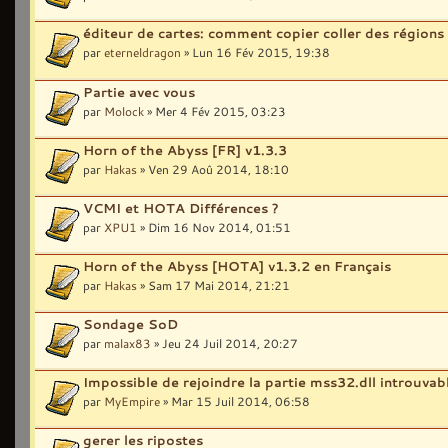
éditeur de cartes: comment copier coller des régions 
par
eterneldragon
» Lun 16 Fév 2015, 19:38
Partie avec vous
par
Molock
» Mer 4 Fév 2015, 03:23
Horn of the Abyss [FR] v1.3.3
par
Hakas
» Ven 29 Aoû 2014, 18:10
VCMI et HOTA Différences ?
par
XPU1
» Dim 16 Nov 2014, 01:51
Horn of the Abyss [HOTA] v1.3.2 en Français
par
Hakas
» Sam 17 Mai 2014, 21:21
Sondage SoD
par
malax83
» Jeu 24 Juil 2014, 20:27
Impossible de rejoindre la partie mss32.dll introuvab
par
MyEmpire
» Mar 15 Juil 2014, 06:58
gerer les ripostes