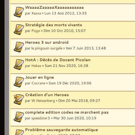
WaaaaZaaaaaXaaaaaaaaaaa
par
Xaxxa
» Lun 13 Aoû 2012, 13:35
Stratégie des morts vivants
par
Pogo
» Dim 10 Oct 2010, 15:07
Heroes 3 sur android
par
le pingouin surgele
» Ven 7 Juin 2013, 13:48
HotA : Décès de Docent Picolan
par
Hakas
» Sam 21 Nov 2020, 16:38
Jouer en ligne
par
Cocrane
» Sam 19 Déc 2020, 19:06
Création d'un Heroes
par
W.Heisenberg
» Dim 20 Mai 2018, 09:27
complete edition codes ne marchent pas
par
speedster3
» Mar 30 Juin 2020, 10:19
Problème sauvegarde automatique