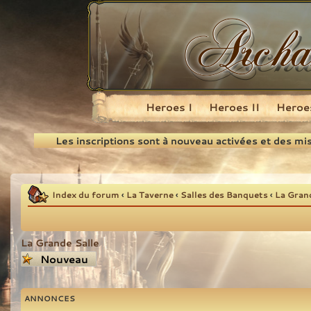
Heroes I
Heroes II
Heroes
Recherche
Les inscriptions sont à nouveau activées et des mi
Index du forum
‹
La Taverne
‹
Salles des Banquets
‹
La Gran
La Grande Salle
Écrire un nouveau
sujet
ANNONCES