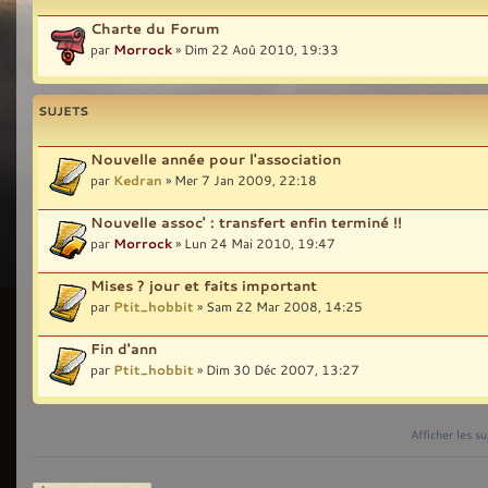
Charte du Forum
par
Morrock
» Dim 22 Aoû 2010, 19:33
SUJETS
Nouvelle année pour l'association
par
Kedran
» Mer 7 Jan 2009, 22:18
Nouvelle assoc' : transfert enfin terminé !!
par
Morrock
» Lun 24 Mai 2010, 19:47
Mises ? jour et faits important
par
Ptit_hobbit
» Sam 22 Mar 2008, 14:25
Fin d'ann
par
Ptit_hobbit
» Dim 30 Déc 2007, 13:27
Afficher les s