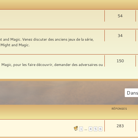
54
34
t and Magic. Venez discuter des anciens jeux de la série,
rs Might and Magic.
150
nd Magic, pour les faire découvrir, demander des adversaires ou
RÉPONSES
283
...
1
4
5
6