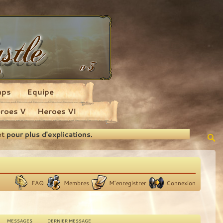
aps
Equipe
roes V
Heroes VI
et
pour plus d'explications.
FAQ
Membres
M’enregistrer
Connexion
MESSAGES
DERNIER MESSAGE