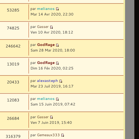
par
melianos
53285
Mar 14 Avr 2020, 22:30
par
Gasser
74825
Ven 10 Avr 2020, 18:12
par
GodRage
246642
Sam 28 Mar 2020, 18:00
par
GodRage
13019
Dim 16 Fév 2020, 02:25
par
alexasteph
20433
Mar 23 Juil 2019, 16:17
par
melianos
12083
Sam 15 Juin 2019, 07:42
par
Gasser
26684
Ven 7 Juin 2019, 15:40
par
Gemeaux333
316379