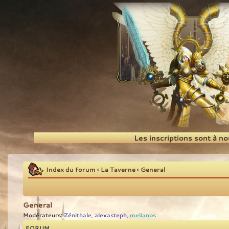
Recherche
Les inscriptions sont à n
Index du forum
‹
La Taverne
‹
General
General
Modérateurs:
Zénithale
alexasteph
melianos
,
,
FORUM