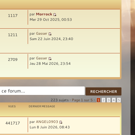
par
Morrock
1117
Mer 29 Oct 2025, 00:53
par
Gasser
1211
Sam 22 Juin 2024, 23:40
par
Gasser
2709
Jeu 28 Mai 2026, 23:54
223 sujets •
Page
1
sur
5
•
1
2
3
4
5
VUES
DERNIER MESSAGE
par
ANGEL0903
441717
Lun 8 Juin 2026, 08:43