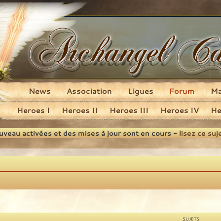
News
Association
Ligues
Forum
M
Heroes I
Heroes II
Heroes III
Heroes IV
He
ouveau activées et des mises à jour sont en cours -
lisez ce suj
SUJETS