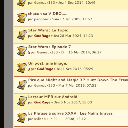
par
Gemeaux333
» Jeu 4 Sep 2014, 20:49
chacun sa VIDEO.....
par
pacobac
» Sam 17 Jan 2009, 11:57
Star Wars : Le Topic
par
GodRage
» Jeu 28 Mar 2024, 14:23
Star Wars : Episode 7
par
Gemeaux333
» Dim 16 Mar 2014, 06:37
Un post, une image.
par
GodRage
» Jeu 1 Sep 2016, 05:29
Pire que Might and Magic 9 ? Hunt Down The Fre
par
Gemeaux333
» Mer 7 Mar 2018, 07:52
Lecteur MP3 sur Android
par
GodRage
» Dim 5 Nov 2017, 18:00
La Phrase à suivre XXXV : Les Nains braves
par
Kyllan
» Lun 21 Juil 2008, 12:42