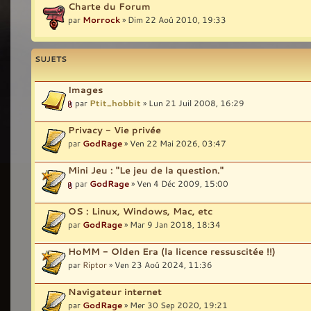
Charte du Forum
par
Morrock
» Dim 22 Aoû 2010, 19:33
SUJETS
Images
par
Ptit_hobbit
» Lun 21 Juil 2008, 16:29
Privacy - Vie privée
par
GodRage
» Ven 22 Mai 2026, 03:47
Mini Jeu : "Le jeu de la question."
par
GodRage
» Ven 4 Déc 2009, 15:00
OS : Linux, Windows, Mac, etc
par
GodRage
» Mar 9 Jan 2018, 18:34
HoMM - Olden Era (la licence ressuscitée !!)
par
Riptor
» Ven 23 Aoû 2024, 11:36
Navigateur internet
par
GodRage
» Mer 30 Sep 2020, 19:21