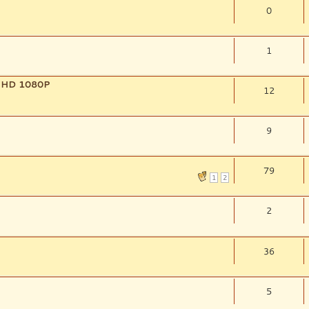
0
1
t HD 1080P
12
9
79
1
2
2
36
5