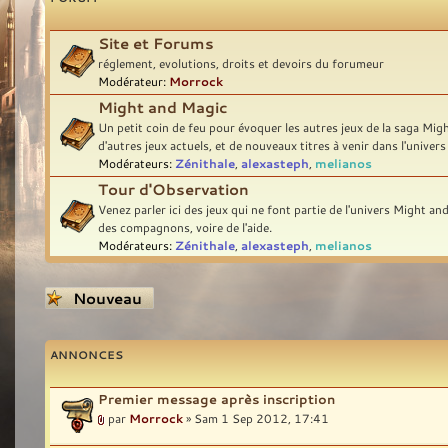
Site et Forums
réglement, evolutions, droits et devoirs du forumeur
Modérateur:
Morrock
Might and Magic
Un petit coin de feu pour évoquer les autres jeux de la saga Migh
d'autres jeux actuels, et de nouveaux titres à venir dans l'unive
Modérateurs:
Zénithale
,
alexasteph
,
melianos
Tour d'Observation
Venez parler ici des jeux qui ne font partie de l'univers Might a
des compagnons, voire de l'aide.
Modérateurs:
Zénithale
,
alexasteph
,
melianos
Écrire un nouveau
sujet
ANNONCES
Premier message après inscription
par
Morrock
» Sam 1 Sep 2012, 17:41