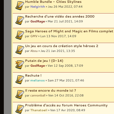
Humble Bundle - Cities Skylines
par
Nelgirith
» Jeu 26 Mai 2022, 07:44
Recherche d'une vidéo des années 2000
par
GodRage
» Mer 21 Juil 2021, 14:09
Saga Heroes of Might and Magic en Films comple
par
GMV
» Lun 13 Nov 2017, 14:09
Un jeu en cours de création style héroes 2
par
Abou
» Jeu 21 Jan 2021, 13:35
Putain de jeu ! (D-14)
par
GodRage
» Ven 12 Sep 2008, 17:09
Rechute !
par
melianos
» Sam 27 Mar 2021, 07:46
Il reste encore du monde ici ?
par
cannonball
» Ven 14 Oct 2016, 22:08
Problème d'accès au forum Heroes Community
par
Thanatoeil
» Ven 17 Avr 2020, 08:49