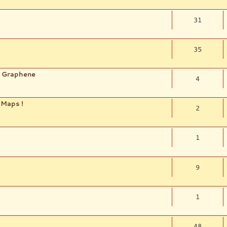
31
35
e Graphene
4
 Maps !
2
1
9
1
48