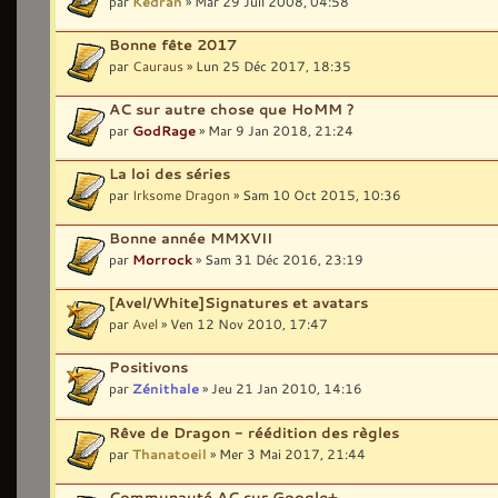
par
Kedran
» Mar 29 Juil 2008, 04:58
Bonne fête 2017
par
Cauraus
» Lun 25 Déc 2017, 18:35
AC sur autre chose que HoMM ?
par
GodRage
» Mar 9 Jan 2018, 21:24
La loi des séries
par
Irksome Dragon
» Sam 10 Oct 2015, 10:36
Bonne année MMXVII
par
Morrock
» Sam 31 Déc 2016, 23:19
[Avel/White]Signatures et avatars
par
Avel
» Ven 12 Nov 2010, 17:47
Positivons
par
Zénithale
» Jeu 21 Jan 2010, 14:16
Rêve de Dragon - réédition des règles
par
Thanatoeil
» Mer 3 Mai 2017, 21:44
Communauté AC sur Google+