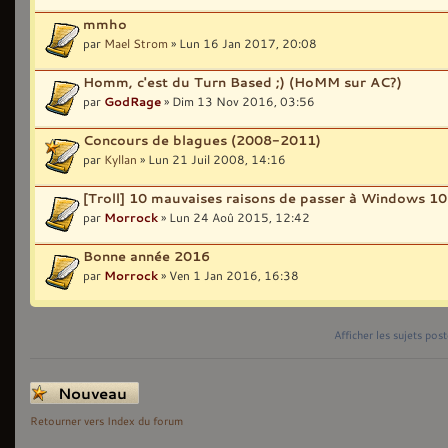
mmho
par
Mael Strom
» Lun 16 Jan 2017, 20:08
Homm, c'est du Turn Based ;) (HoMM sur AC?)
par
GodRage
» Dim 13 Nov 2016, 03:56
Concours de blagues (2008-2011)
par
Kyllan
» Lun 21 Juil 2008, 14:16
[Troll] 10 mauvaises raisons de passer à Windows 10
par
Morrock
» Lun 24 Aoû 2015, 12:42
Bonne année 2016
par
Morrock
» Ven 1 Jan 2016, 16:38
Afficher les sujets pos
Écrire un nouveau
sujet
Retourner vers Index du forum