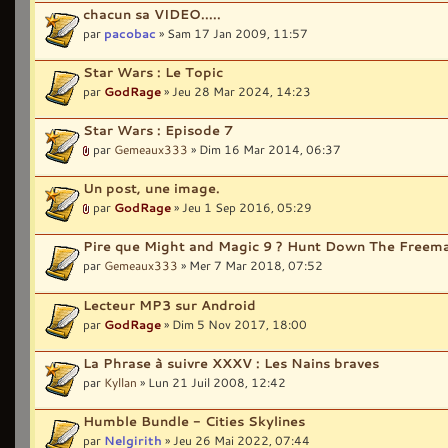
chacun sa VIDEO.....
par
pacobac
» Sam 17 Jan 2009, 11:57
Star Wars : Le Topic
par
GodRage
» Jeu 28 Mar 2024, 14:23
Star Wars : Episode 7
par
Gemeaux333
» Dim 16 Mar 2014, 06:37
Un post, une image.
par
GodRage
» Jeu 1 Sep 2016, 05:29
Pire que Might and Magic 9 ? Hunt Down The Freem
par
Gemeaux333
» Mer 7 Mar 2018, 07:52
Lecteur MP3 sur Android
par
GodRage
» Dim 5 Nov 2017, 18:00
La Phrase à suivre XXXV : Les Nains braves
par
Kyllan
» Lun 21 Juil 2008, 12:42
Humble Bundle - Cities Skylines
par
Nelgirith
» Jeu 26 Mai 2022, 07:44