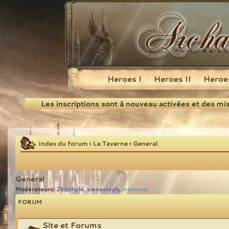
Heroes I
Heroes II
Heroes
Recherche
Les inscriptions sont à nouveau activées et des mi
Index du forum
‹
La Taverne
‹
General
General
Modérateurs:
Zénithale
alexasteph
melianos
,
,
FORUM
Site et Forums