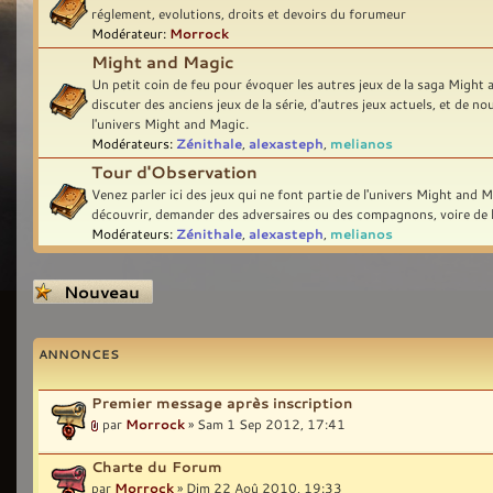
réglement, evolutions, droits et devoirs du forumeur
Modérateur:
Morrock
Might and Magic
Un petit coin de feu pour évoquer les autres jeux de la saga Might
discuter des anciens jeux de la série, d'autres jeux actuels, et de no
l'univers Might and Magic.
Modérateurs:
Zénithale
,
alexasteph
,
melianos
Tour d'Observation
Venez parler ici des jeux qui ne font partie de l'univers Might and M
découvrir, demander des adversaires ou des compagnons, voire de l
Modérateurs:
Zénithale
,
alexasteph
,
melianos
Écrire un nouveau
sujet
ANNONCES
Premier message après inscription
par
Morrock
» Sam 1 Sep 2012, 17:41
Charte du Forum
par
Morrock
» Dim 22 Aoû 2010, 19:33