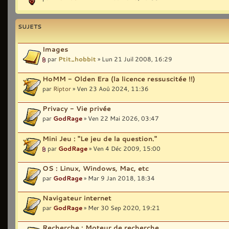
SUJETS
Images
par
Ptit_hobbit
» Lun 21 Juil 2008, 16:29
HoMM - Olden Era (la licence ressuscitée !!)
par
Riptor
» Ven 23 Aoû 2024, 11:36
Privacy - Vie privée
par
GodRage
» Ven 22 Mai 2026, 03:47
Mini Jeu : "Le jeu de la question."
par
GodRage
» Ven 4 Déc 2009, 15:00
OS : Linux, Windows, Mac, etc
par
GodRage
» Mar 9 Jan 2018, 18:34
Navigateur internet
par
GodRage
» Mer 30 Sep 2020, 19:21
Recherche : Moteur de recherche