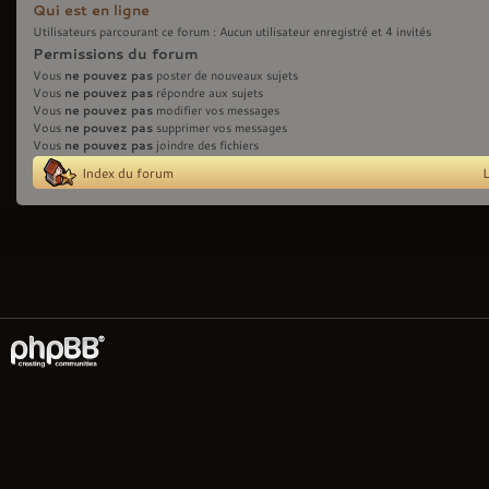
Qui est en ligne
Utilisateurs parcourant ce forum : Aucun utilisateur enregistré et 4 invités
Permissions du forum
ne pouvez pas
Vous
poster de nouveaux sujets
ne pouvez pas
Vous
répondre aux sujets
ne pouvez pas
Vous
modifier vos messages
ne pouvez pas
Vous
supprimer vos messages
ne pouvez pas
Vous
joindre des fichiers
Index du forum
L