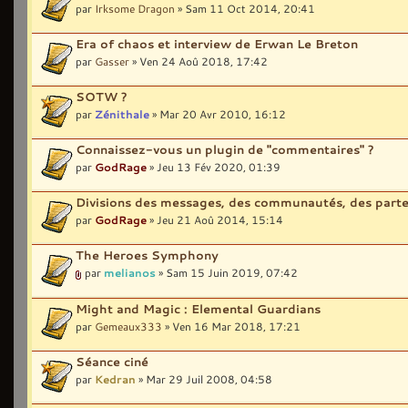
par
Irksome Dragon
» Sam 11 Oct 2014, 20:41
Era of chaos et interview de Erwan Le Breton
par
Gasser
» Ven 24 Aoû 2018, 17:42
SOTW ?
par
Zénithale
» Mar 20 Avr 2010, 16:12
Connaissez-vous un plugin de "commentaires" ?
par
GodRage
» Jeu 13 Fév 2020, 01:39
Divisions des messages, des communautés, des parten
par
GodRage
» Jeu 21 Aoû 2014, 15:14
The Heroes Symphony
par
melianos
» Sam 15 Juin 2019, 07:42
Might and Magic : Elemental Guardians
par
Gemeaux333
» Ven 16 Mar 2018, 17:21
Séance ciné
par
Kedran
» Mar 29 Juil 2008, 04:58