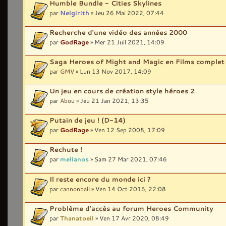
Humble Bundle - Cities Skylines
par
Nelgirith
» Jeu 26 Mai 2022, 07:44
Recherche d'une vidéo des années 2000
par
GodRage
» Mer 21 Juil 2021, 14:09
Saga Heroes of Might and Magic en Films comple
par
GMV
» Lun 13 Nov 2017, 14:09
Un jeu en cours de création style héroes 2
par
Abou
» Jeu 21 Jan 2021, 13:35
Putain de jeu ! (D-14)
par
GodRage
» Ven 12 Sep 2008, 17:09
Rechute !
par
melianos
» Sam 27 Mar 2021, 07:46
Il reste encore du monde ici ?
par
cannonball
» Ven 14 Oct 2016, 22:08
Problème d'accès au forum Heroes Community
par
Thanatoeil
» Ven 17 Avr 2020, 08:49