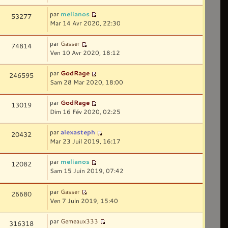
par
melianos
53277
Mar 14 Avr 2020, 22:30
par
Gasser
74814
Ven 10 Avr 2020, 18:12
par
GodRage
246595
Sam 28 Mar 2020, 18:00
par
GodRage
13019
Dim 16 Fév 2020, 02:25
par
alexasteph
20432
Mar 23 Juil 2019, 16:17
par
melianos
12082
Sam 15 Juin 2019, 07:42
par
Gasser
26680
Ven 7 Juin 2019, 15:40
par
Gemeaux333
316318