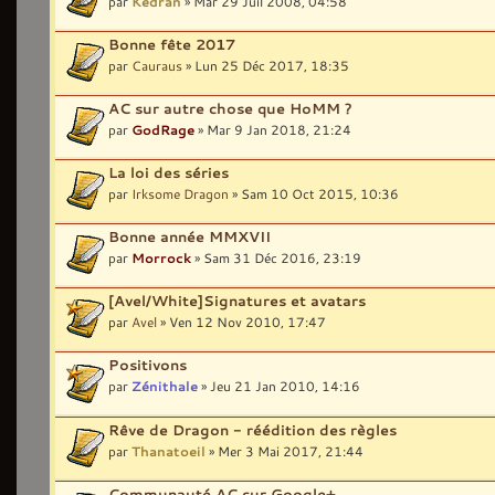
par
Kedran
» Mar 29 Juil 2008, 04:58
Bonne fête 2017
par
Cauraus
» Lun 25 Déc 2017, 18:35
AC sur autre chose que HoMM ?
par
GodRage
» Mar 9 Jan 2018, 21:24
La loi des séries
par
Irksome Dragon
» Sam 10 Oct 2015, 10:36
Bonne année MMXVII
par
Morrock
» Sam 31 Déc 2016, 23:19
[Avel/White]Signatures et avatars
par
Avel
» Ven 12 Nov 2010, 17:47
Positivons
par
Zénithale
» Jeu 21 Jan 2010, 14:16
Rêve de Dragon - réédition des règles
par
Thanatoeil
» Mer 3 Mai 2017, 21:44
Communauté AC sur Google+