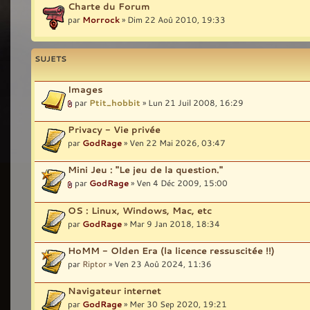
Charte du Forum
par
Morrock
» Dim 22 Aoû 2010, 19:33
SUJETS
Images
par
Ptit_hobbit
» Lun 21 Juil 2008, 16:29
Privacy - Vie privée
par
GodRage
» Ven 22 Mai 2026, 03:47
Mini Jeu : "Le jeu de la question."
par
GodRage
» Ven 4 Déc 2009, 15:00
OS : Linux, Windows, Mac, etc
par
GodRage
» Mar 9 Jan 2018, 18:34
HoMM - Olden Era (la licence ressuscitée !!)
par
Riptor
» Ven 23 Aoû 2024, 11:36
Navigateur internet
par
GodRage
» Mer 30 Sep 2020, 19:21