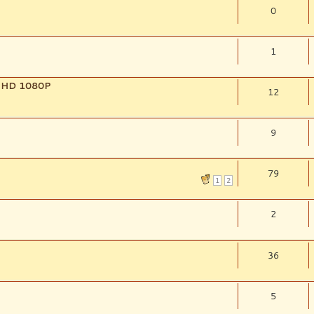
0
1
t HD 1080P
12
9
79
1
2
2
36
5