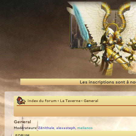
Recherche
Les inscriptions sont à n
Index du forum
‹
La Taverne
‹
General
General
Modérateurs:
Zénithale
alexasteph
melianos
,
,
FORUM