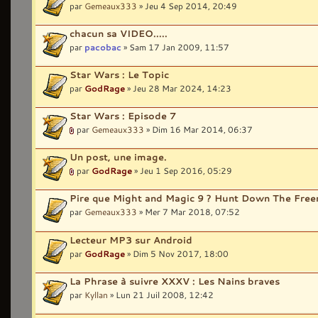
par
Gemeaux333
» Jeu 4 Sep 2014, 20:49
chacun sa VIDEO.....
par
pacobac
» Sam 17 Jan 2009, 11:57
Star Wars : Le Topic
par
GodRage
» Jeu 28 Mar 2024, 14:23
Star Wars : Episode 7
par
Gemeaux333
» Dim 16 Mar 2014, 06:37
Un post, une image.
par
GodRage
» Jeu 1 Sep 2016, 05:29
Pire que Might and Magic 9 ? Hunt Down The Fre
par
Gemeaux333
» Mer 7 Mar 2018, 07:52
Lecteur MP3 sur Android
par
GodRage
» Dim 5 Nov 2017, 18:00
La Phrase à suivre XXXV : Les Nains braves
par
Kyllan
» Lun 21 Juil 2008, 12:42