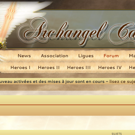
News
Association
Ligues
Forum
M
Heroes I
Heroes II
Heroes III
Heroes IV
He
ouveau activées et des mises à jour sont en cours -
lisez ce suj
SUJETS