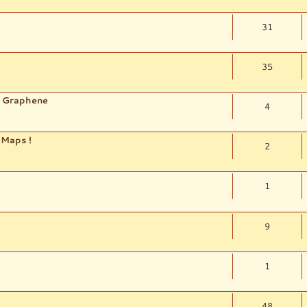
31
35
e Graphene
4
 Maps !
2
1
9
1
48