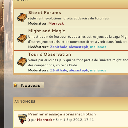
Site et Forums
réglement, evolutions, droits et devoirs du forumeur
Modérateur:
Morrock
Might and Magic
Un petit coin de feu pour évoquer les autres jeux de la saga Migh
d'autres jeux actuels, et de nouveaux titres à venir dans l'unive
Modérateurs:
Zénithale
,
alexasteph
,
melianos
Tour d'Observation
Venez parler ici des jeux qui ne font partie de l'univers Might a
des compagnons, voire de l'aide.
Modérateurs:
Zénithale
,
alexasteph
,
melianos
Écrire un nouveau
sujet
ANNONCES
Premier message après inscription
par
Morrock
» Sam 1 Sep 2012, 17:41