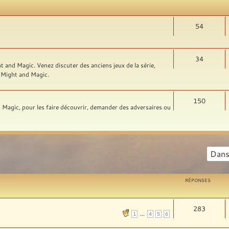
54
34
t and Magic. Venez discuter des anciens jeux de la série,
rs Might and Magic.
150
nd Magic, pour les faire découvrir, demander des adversaires ou
RÉPONSES
283
...
1
4
5
6