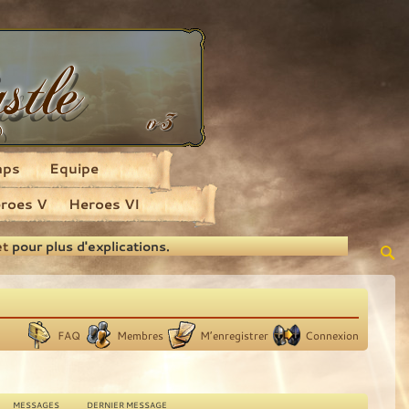
aps
Equipe
roes V
Heroes VI
et
pour plus d'explications.
FAQ
Membres
M’enregistrer
Connexion
MESSAGES
DERNIER MESSAGE