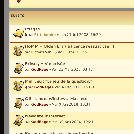
SUJETS
Images
par
Ptit_hobbit
» Lun 21 Juil 2008, 16:29
HoMM - Olden Era (la licence ressuscitée !!)
par
Riptor
» Ven 23 Aoû 2024, 11:36
Privacy - Vie privée
par
GodRage
» Ven 22 Mai 2026, 03:47
Mini Jeu : "Le jeu de la question."
par
GodRage
» Ven 4 Déc 2009, 15:00
OS : Linux, Windows, Mac, etc
par
GodRage
» Mar 9 Jan 2018, 18:34
Navigateur internet
par
GodRage
» Mer 30 Sep 2020, 19:21
Recherche : Moteur de recherche