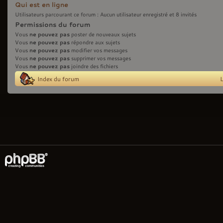
Qui est en ligne
Utilisateurs parcourant ce forum : Aucun utilisateur enregistré et 8 invités
Permissions du forum
ne pouvez pas
Vous
poster de nouveaux sujets
ne pouvez pas
Vous
répondre aux sujets
ne pouvez pas
Vous
modifier vos messages
ne pouvez pas
Vous
supprimer vos messages
ne pouvez pas
Vous
joindre des fichiers
Index du forum
L