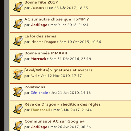
Bonne fête 2017
par
Cauraus
» Lun 25 Déc 2017, 18:35
AC sur autre chose que HoMM ?
par
GodRage
» Mar 9 Jan 2018, 21:24
La loi des séries
par
Irksome Dragon
» Sam 10 Oct 2015, 10:36
Bonne année MMXVII
par
Morrock
» Sam 31 Déc 2016, 23:19
[Avel/White]Signatures et avatars
par
Avel
» Ven 12 Nov 2010, 17:47
Positivons
par
Zénithale
» Jeu 21 Jan 2010, 14:16
Rêve de Dragon - réédition des règles
par
Thanatoeil
» Mer 3 Mai 2017, 21:44
Communauté AC sur Google+
par
GodRage
» Mer 26 Avr 2017, 06:36