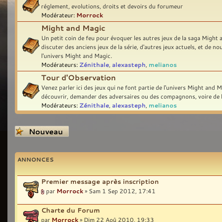
réglement, evolutions, droits et devoirs du forumeur
Modérateur:
Morrock
Might and Magic
Un petit coin de feu pour évoquer les autres jeux de la saga Might
discuter des anciens jeux de la série, d'autres jeux actuels, et de no
l'univers Might and Magic.
Modérateurs:
Zénithale
,
alexasteph
,
melianos
Tour d'Observation
Venez parler ici des jeux qui ne font partie de l'univers Might and M
découvrir, demander des adversaires ou des compagnons, voire de l
Modérateurs:
Zénithale
,
alexasteph
,
melianos
Écrire un nouveau
sujet
ANNONCES
Premier message après inscription
par
Morrock
» Sam 1 Sep 2012, 17:41
Charte du Forum
par
Morrock
» Dim 22 Aoû 2010, 19:33