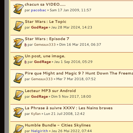
chacun sa VIDEO.....
par
pacobac
» Sam 17 Jan 2009, 11:57
Star Wars : Le Topic
par
GodRage
» Jeu 28 Mar 2024, 14:23
Star Wars : Episode 7
par
Gemeaux333
» Dim 16 Mar 2014, 06:37
Un post, une image.
par
GodRage
» Jeu 1 Sep 2016, 05:29
Pire que Might and Magic 9 ? Hunt Down The Freem
par
Gemeaux333
» Mer 7 Mar 2018, 07:52
Lecteur MP3 sur Android
par
GodRage
» Dim 5 Nov 2017, 18:00
La Phrase à suivre XXXV : Les Nains braves
par
Kyllan
» Lun 21 Juil 2008, 12:42
Humble Bundle - Cities Skylines
par
Nelgirith
» Jeu 26 Mai 2022, 07:44