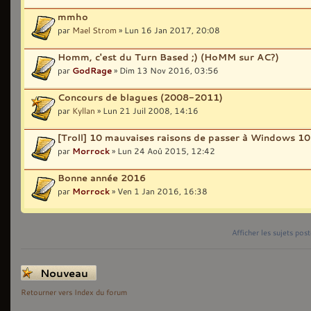
mmho
par
Mael Strom
» Lun 16 Jan 2017, 20:08
Homm, c'est du Turn Based ;) (HoMM sur AC?)
par
GodRage
» Dim 13 Nov 2016, 03:56
Concours de blagues (2008-2011)
par
Kyllan
» Lun 21 Juil 2008, 14:16
[Troll] 10 mauvaises raisons de passer à Windows 10
par
Morrock
» Lun 24 Aoû 2015, 12:42
Bonne année 2016
par
Morrock
» Ven 1 Jan 2016, 16:38
Afficher les sujets pos
Écrire un nouveau
sujet
Retourner vers Index du forum