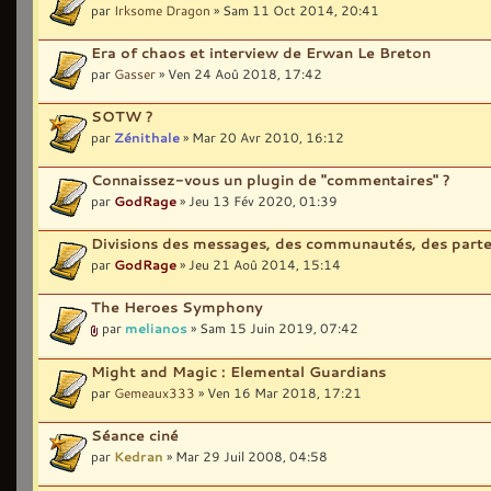
par
Irksome Dragon
» Sam 11 Oct 2014, 20:41
Era of chaos et interview de Erwan Le Breton
par
Gasser
» Ven 24 Aoû 2018, 17:42
SOTW ?
par
Zénithale
» Mar 20 Avr 2010, 16:12
Connaissez-vous un plugin de "commentaires" ?
par
GodRage
» Jeu 13 Fév 2020, 01:39
Divisions des messages, des communautés, des parten
par
GodRage
» Jeu 21 Aoû 2014, 15:14
The Heroes Symphony
par
melianos
» Sam 15 Juin 2019, 07:42
Might and Magic : Elemental Guardians
par
Gemeaux333
» Ven 16 Mar 2018, 17:21
Séance ciné
par
Kedran
» Mar 29 Juil 2008, 04:58