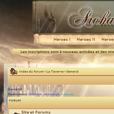
Heroes I
Heroes II
Heroes
Recherche
Les inscriptions sont à nouveau activées et des mi
Index du forum
‹
La Taverne
‹
General
General
Modérateurs:
Zénithale
alexasteph
melianos
,
,
FORUM
Site et Forums