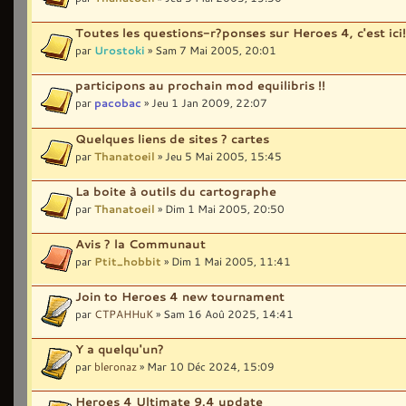
Toutes les questions-r?ponses sur Heroes 4, c'est ici!
par
Urostoki
» Sam 7 Mai 2005, 20:01
participons au prochain mod equilibris !!
par
pacobac
» Jeu 1 Jan 2009, 22:07
Quelques liens de sites ? cartes
par
Thanatoeil
» Jeu 5 Mai 2005, 15:45
La boite à outils du cartographe
par
Thanatoeil
» Dim 1 Mai 2005, 20:50
Avis ? la Communaut
par
Ptit_hobbit
» Dim 1 Mai 2005, 11:41
Join to Heroes 4 new tournament
par
CTPAHHuK
» Sam 16 Aoû 2025, 14:41
Y a quelqu'un?
par
bleronaz
» Mar 10 Déc 2024, 15:09
Heroes 4 Ultimate 9.4 update