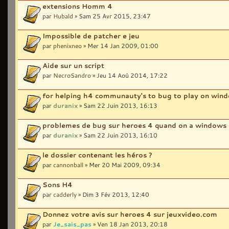
extensions Homm 4
par
Hubald
» Sam 25 Avr 2015, 23:47
Impossible de patcher e jeu
par
phenixneo
» Mer 14 Jan 2009, 01:00
Aide sur un script
par
NecroSandro
» Jeu 14 Aoû 2014, 17:22
for helping h4 communauty's to bug to play on win
par
duranix
» Sam 22 Juin 2013, 16:13
problemes de bug sur heroes 4 quand on a windows
par
duranix
» Sam 22 Juin 2013, 16:10
le dossier contenant les héros ?
par
cannonball
» Mer 20 Mai 2009, 09:34
Sons H4
par
cadderly
» Dim 3 Fév 2013, 12:40
Donnez votre avis sur heroes 4 sur jeuxvideo.com
par
Je_sais_pas
» Ven 18 Jan 2013, 20:18