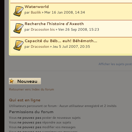
Waterworld
par
Bazilik
» Mer 16 Jan 2008, 14:34
Recherche l'histoire d'Axeoth
par
Dracosolon bis
» Ven 26 Sep 2008, 15:23
Capacité du Béb... euh! Béhémoth...
par
Dracosolon
» Jeu 5 Juil 2007, 20:35
Afficher les sujets pos
Écrire un nouveau
sujet
Retourner vers Index du forum
Qui est en ligne
Utilisateurs parcourant ce forum : Aucun utilisateur enregistré et 2 invités
Permissions du forum
ne pouvez pas
Vous
poster de nouveaux sujets
ne pouvez pas
Vous
répondre aux sujets
ne pouvez pas
Vous
modifier vos messages
ne pouvez pas
Vous
supprimer vos messages