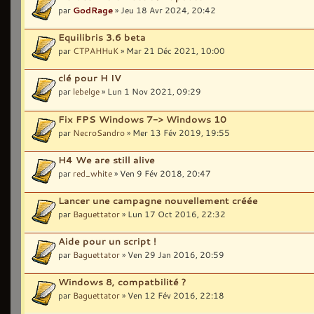
par
GodRage
» Jeu 18 Avr 2024, 20:42
Equilibris 3.6 beta
par
CTPAHHuK
» Mar 21 Déc 2021, 10:00
clé pour H IV
par
lebelge
» Lun 1 Nov 2021, 09:29
Fix FPS Windows 7-> Windows 10
par
NecroSandro
» Mer 13 Fév 2019, 19:55
H4 We are still alive
par
red_white
» Ven 9 Fév 2018, 20:47
Lancer une campagne nouvellement créée
par
Baguettator
» Lun 17 Oct 2016, 22:32
Aide pour un script !
par
Baguettator
» Ven 29 Jan 2016, 20:59
Windows 8, compatbilité ?
par
Baguettator
» Ven 12 Fév 2016, 22:18