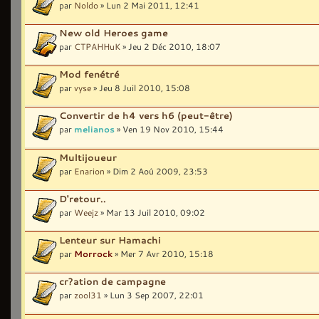
par
Noldo
» Lun 2 Mai 2011, 12:41
New old Heroes game
par
CTPAHHuK
» Jeu 2 Déc 2010, 18:07
Mod fenétré
par
vyse
» Jeu 8 Juil 2010, 15:08
Convertir de h4 vers h6 (peut-être)
par
melianos
» Ven 19 Nov 2010, 15:44
Multijoueur
par
Enarion
» Dim 2 Aoû 2009, 23:53
D'retour..
par
Weejz
» Mar 13 Juil 2010, 09:02
Lenteur sur Hamachi
par
Morrock
» Mer 7 Avr 2010, 15:18
cr?ation de campagne
par
zool31
» Lun 3 Sep 2007, 22:01