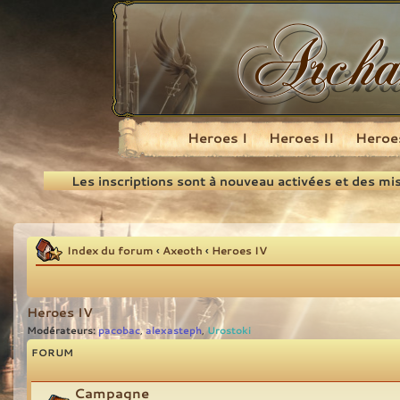
Heroes I
Heroes II
Heroes
Recherche
Les inscriptions sont à nouveau activées et des mi
Index du forum
‹
Axeoth
‹
Heroes IV
Heroes IV
Modérateurs:
pacobac
alexasteph
Urostoki
,
,
FORUM
Campagne