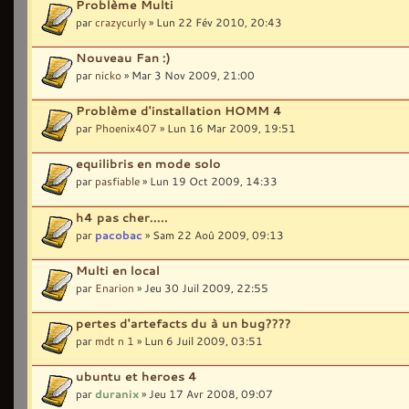
Problème Multi
par
crazycurly
» Lun 22 Fév 2010, 20:43
Nouveau Fan :)
par
nicko
» Mar 3 Nov 2009, 21:00
Problème d'installation HOMM 4
par
Phoenix407
» Lun 16 Mar 2009, 19:51
equilibris en mode solo
par
pasfiable
» Lun 19 Oct 2009, 14:33
h4 pas cher.....
par
pacobac
» Sam 22 Aoû 2009, 09:13
Multi en local
par
Enarion
» Jeu 30 Juil 2009, 22:55
pertes d'artefacts du à un bug????
par
mdt n 1
» Lun 6 Juil 2009, 03:51
ubuntu et heroes 4
par
duranix
» Jeu 17 Avr 2008, 09:07