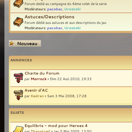
Forum dedié au campagne du 4ème volet de la serie
Modérateurs:
pacobac
,
Urostoki
Astuces/Descriptions
Forum dédié aux astuces et aux descriptions du jeu
Modérateurs:
pacobac
,
Urostoki
Écrire un nouveau
sujet
ANNONCES
Charte du Forum
par
Morrock
» Dim 22 Aoû 2010, 19:33
Avenir d'AC
par
Kedran
» Sam 3 Mai 2008, 17:28
SUJETS
Equilibris - mod pour Heroes 4
par
Thanatoeil
» Jeu 5 Mai 2005, 13:50