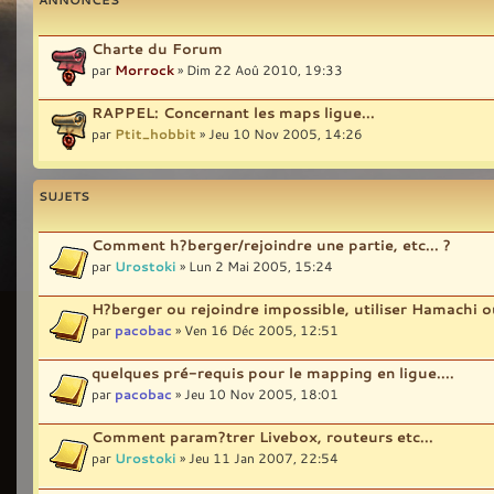
Charte du Forum
par
Morrock
» Dim 22 Aoû 2010, 19:33
RAPPEL: Concernant les maps ligue...
par
Ptit_hobbit
» Jeu 10 Nov 2005, 14:26
SUJETS
Comment h?berger/rejoindre une partie, etc... ?
par
Urostoki
» Lun 2 Mai 2005, 15:24
H?berger ou rejoindre impossible, utiliser Hamachi 
par
pacobac
» Ven 16 Déc 2005, 12:51
quelques pré-requis pour le mapping en ligue....
par
pacobac
» Jeu 10 Nov 2005, 18:01
Comment param?trer Livebox, routeurs etc...
par
Urostoki
» Jeu 11 Jan 2007, 22:54