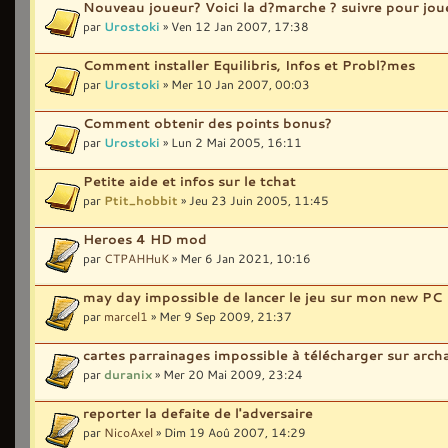
Nouveau joueur? Voici la d?marche ? suivre pour joue
par
Urostoki
» Ven 12 Jan 2007, 17:38
Comment installer Equilibris, Infos et Probl?mes
par
Urostoki
» Mer 10 Jan 2007, 00:03
Comment obtenir des points bonus?
par
Urostoki
» Lun 2 Mai 2005, 16:11
Petite aide et infos sur le tchat
par
Ptit_hobbit
» Jeu 23 Juin 2005, 11:45
Heroes 4 HD mod
par
CTPAHHuK
» Mer 6 Jan 2021, 10:16
may day impossible de lancer le jeu sur mon new PC
par
marcel1
» Mer 9 Sep 2009, 21:37
cartes parrainages impossible à télécharger sur arch
par
duranix
» Mer 20 Mai 2009, 23:24
reporter la defaite de l'adversaire
par
NicoAxel
» Dim 19 Aoû 2007, 14:29