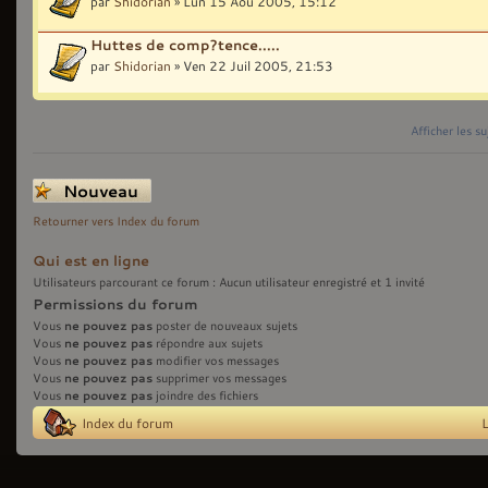
par
Shidorian
» Lun 15 Aoû 2005, 15:12
Huttes de comp?tence.....
par
Shidorian
» Ven 22 Juil 2005, 21:53
Afficher les s
Écrire un nouveau
sujet
Retourner vers Index du forum
Qui est en ligne
Utilisateurs parcourant ce forum : Aucun utilisateur enregistré et 1 invité
Permissions du forum
ne pouvez pas
Vous
poster de nouveaux sujets
ne pouvez pas
Vous
répondre aux sujets
ne pouvez pas
Vous
modifier vos messages
ne pouvez pas
Vous
supprimer vos messages
ne pouvez pas
Vous
joindre des fichiers
Index du forum
L