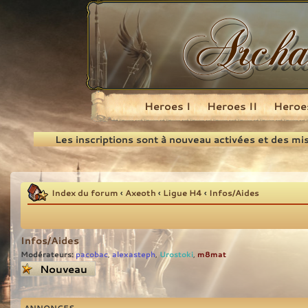
Heroes I
Heroes II
Heroes
Recherche
Les inscriptions sont à nouveau activées et des mi
Index du forum
‹
Axeoth
‹
Ligue H4
‹
Infos/Aides
Infos/Aides
Modérateurs:
pacobac
alexasteph
Urostoki
m8mat
,
,
,
Écrire un nouveau
sujet
ANNONCES