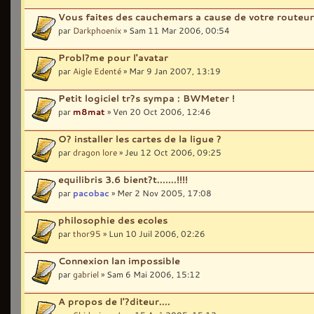
Vous faites des cauchemars a cause de votre routeu
par
Darkphoenix
» Sam 11 Mar 2006, 00:54
Probl?me pour l'avatar
par
Aigle Edenté
» Mar 9 Jan 2007, 13:19
Petit logiciel tr?s sympa : BWMeter !
par
m8mat
» Ven 20 Oct 2006, 12:46
O? installer les cartes de la ligue ?
par
dragon lore
» Jeu 12 Oct 2006, 09:25
equilibris 3.6 bient?t.......!!!!
par
pacobac
» Mer 2 Nov 2005, 17:08
philosophie des ecoles
par
thor95
» Lun 10 Juil 2006, 02:26
Connexion lan impossible
par
gabriel
» Sam 6 Mai 2006, 15:12
A propos de l'?diteur....