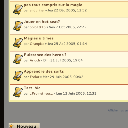
pas tout compris sur la magie
par
andurinel
» Jeu 22 Déc 2005, 13:52
Jouer en hot seat?
par
polo1916
» Ven 7 Oct 2005, 22:22
Magies ultimes
par
Olympias
» Jeu 25 Aoû 2005, 01:14
Puissance des heros ?
par
Arioch
» Dim 31 Juil 2005, 19:04
Apprendre des sorts
par
Frolor
» Mer 29 Juin 2005, 00:02
Tact-hic
par
_Prometheus_
» Lun 13 Juin 2005, 12:33
Afficher les s
Écrire un nouveau