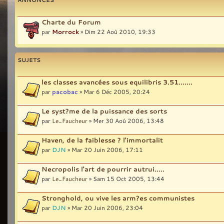
Charte du Forum
par
Morrock
» Dim 22 Aoû 2010, 19:33
SUJETS
les classes avancées sous equilibris 3.51.......
par
pacobac
» Mar 6 Déc 2005, 20:24
Le syst?me de la puissance des sorts
par
Le_Faucheur
» Mer 30 Aoû 2006, 13:48
Haven, de la faiblesse ? l'immortalit
par
DJN
» Mar 20 Juin 2006, 17:11
Necropolis l'art de pourrir autrui.....
par
Le_Faucheur
» Sam 15 Oct 2005, 13:44
Stronghold, ou vive les arm?es communistes
par
DJN
» Mar 20 Juin 2006, 23:04