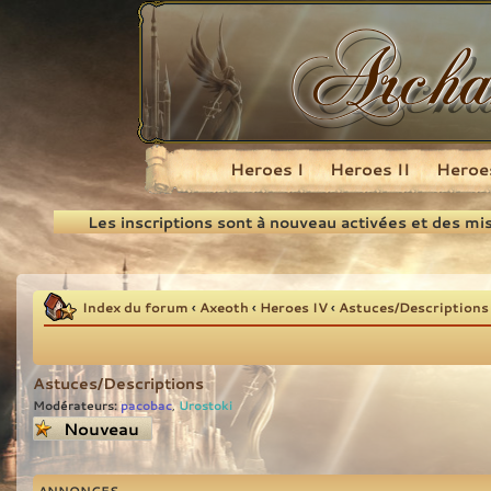
Heroes I
Heroes II
Heroes
Recherche
Les inscriptions sont à nouveau activées et des mi
Index du forum
‹
Axeoth
‹
Heroes IV
‹
Astuces/Descriptions
Astuces/Descriptions
Modérateurs:
pacobac
Urostoki
,
Écrire un nouveau
sujet
ANNONCES