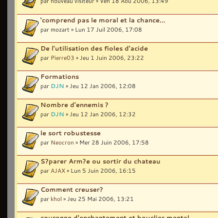
par nouveau visiteur » Ven 18 Aoû 2006, 13:49
'comprend pas le moral et la chance...
par mozart » Lun 17 Juil 2006, 17:08
De l'utilisation des fioles d'acide
par
Pierre03
» Jeu 1 Juin 2006, 23:22
Formations
par
DJN
» Jeu 12 Jan 2006, 12:08
Nombre d'ennemis ?
par
DJN
» Jeu 12 Jan 2006, 12:32
le sort robustesse
par
Neocron
» Mer 28 Juin 2006, 17:58
S?parer Arm?e ou sortir du chateau
par
AJAX
» Lun 5 Juin 2006, 16:15
Comment creuser?
par
khol
» Jeu 25 Mai 2006, 13:21
couronne d'enchantement et bouclier mental