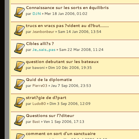
Connaissance sur les sorts en équilibris
par
DJN
» Mer 18 Jan 2006, 01:02
trucs en vracs pas ?vident au d?but.......
par
Jeanbonbeur
» Sam 14 Jan 2006, 13:54
Cibles alli?s ?
par
Je_sais_pas
» Sam 22 Mar 2008, 11:24
question debutant sur les bateaux
par bawoni » Dim 10 Déc 2006, 19:35
Quid de la diplomatie
par
Pierre03
» Jeu 7 Sep 2006, 23:53
strat?gie de d?part
par
Ludo80
» Dim 3 Sep 2006, 12:09
Questions sur l'?diteur
par
Bast
» Ven 1 Sep 2006, 17:13
comment on sort d'un sanctuaire