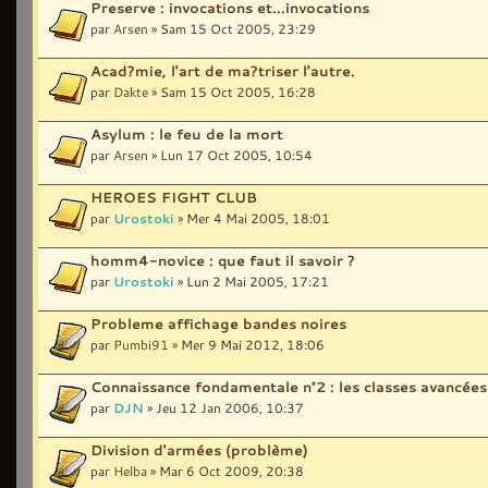
Preserve : invocations et...invocations
par
Arsen
» Sam 15 Oct 2005, 23:29
Acad?mie, l'art de ma?triser l'autre.
par
Dakte
» Sam 15 Oct 2005, 16:28
Asylum : le feu de la mort
par
Arsen
» Lun 17 Oct 2005, 10:54
HEROES FIGHT CLUB
par
Urostoki
» Mer 4 Mai 2005, 18:01
homm4-novice : que faut il savoir ?
par
Urostoki
» Lun 2 Mai 2005, 17:21
Probleme affichage bandes noires
par
Pumbi91
» Mer 9 Mai 2012, 18:06
Connaissance fondamentale n°2 : les classes avancées
par
DJN
» Jeu 12 Jan 2006, 10:37
Division d'armées (problème)
par
Helba
» Mar 6 Oct 2009, 20:38