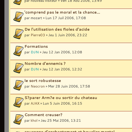
par nouveau visiteur » Ven 18 Aoû 2006, 13:49
'comprend pas le moral et la chance...
par mozart » Lun 17 Juil 2006, 17:08
De l'utilisation des fioles d'acide
par
Pierre03
» Jeu 1 Juin 2006, 23:22
Formations
par
DJN
» Jeu 12 Jan 2006, 12:08
Nombre d'ennemis ?
par
DJN
» Jeu 12 Jan 2006, 12:32
le sort robustesse
par
Neocron
» Mer 28 Juin 2006, 17:58
S?parer Arm?e ou sortir du chateau
par
AJAX
» Lun 5 Juin 2006, 16:15
Comment creuser?
par
khol
» Jeu 25 Mai 2006, 13:21
couronne d'enchantement et bouclier mental