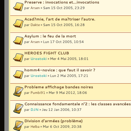
Preserve : invocations et...invocations
par
Arsen
» Sam 15 Oct 2005, 23:29
Acad?mie, l'art de ma?triser l'autre.
par
Dakte
» Sam 15 Oct 2005, 16:28
Asylum : le feu de la mort
par
Arsen
» Lun 17 Oct 2005, 10:54
HEROES FIGHT CLUB
par
Urostoki
» Mer 4 Mai 2005, 18:01
homm4-novice : que faut il savoir ?
par
Urostoki
» Lun 2 Mai 2005, 17:21
Probleme affichage bandes noires
par
Pumbi91
» Mer 9 Mai 2012, 18:06
Connaissance fondamentale n°2 : les classes avancées
par
DJN
» Jeu 12 Jan 2006, 10:37
Division d'armées (problème)
par
Helba
» Mar 6 Oct 2009, 20:38