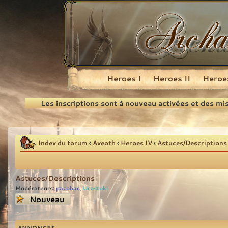
Heroes I
Heroes II
Heroes
Recherche
Les inscriptions sont à nouveau activées et des mi
Index du forum
‹
Axeoth
‹
Heroes IV
‹
Astuces/Descriptions
Astuces/Descriptions
Modérateurs:
pacobac
Urostoki
,
Écrire un nouveau
sujet
ANNONCES