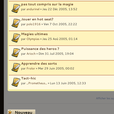
pas tout compris sur la magie
par
andurinel
» Jeu 22 Déc 2005, 13:52
Jouer en hot seat?
par
polo1916
» Ven 7 Oct 2005, 22:22
Magies ultimes
par
Olympias
» Jeu 25 Aoû 2005, 01:14
Puissance des heros ?
par
Arioch
» Dim 31 Juil 2005, 19:04
Apprendre des sorts
par
Frolor
» Mer 29 Juin 2005, 00:02
Tact-hic
par
_Prometheus_
» Lun 13 Juin 2005, 12:33
Afficher les s
Écrire un nouveau