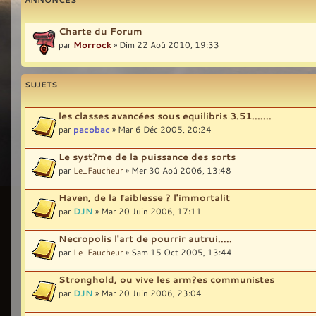
Charte du Forum
par
Morrock
» Dim 22 Aoû 2010, 19:33
SUJETS
les classes avancées sous equilibris 3.51.......
par
pacobac
» Mar 6 Déc 2005, 20:24
Le syst?me de la puissance des sorts
par
Le_Faucheur
» Mer 30 Aoû 2006, 13:48
Haven, de la faiblesse ? l'immortalit
par
DJN
» Mar 20 Juin 2006, 17:11
Necropolis l'art de pourrir autrui.....
par
Le_Faucheur
» Sam 15 Oct 2005, 13:44
Stronghold, ou vive les arm?es communistes
par
DJN
» Mar 20 Juin 2006, 23:04