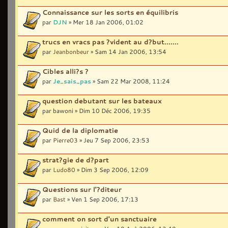
Connaissance sur les sorts en équilibris
par
DJN
» Mer 18 Jan 2006, 01:02
trucs en vracs pas ?vident au d?but.......
par
Jeanbonbeur
» Sam 14 Jan 2006, 13:54
Cibles alli?s ?
par
Je_sais_pas
» Sam 22 Mar 2008, 11:24
question debutant sur les bateaux
par bawoni » Dim 10 Déc 2006, 19:35
Quid de la diplomatie
par
Pierre03
» Jeu 7 Sep 2006, 23:53
strat?gie de d?part
par
Ludo80
» Dim 3 Sep 2006, 12:09
Questions sur l'?diteur
par
Bast
» Ven 1 Sep 2006, 17:13
comment on sort d'un sanctuaire