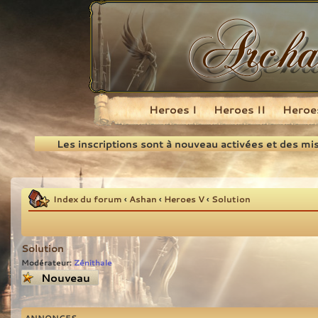
Heroes I
Heroes II
Heroes
Recherche
Les inscriptions sont à nouveau activées et des mi
Index du forum
‹
Ashan
‹
Heroes V
‹
Solution
Solution
Modérateur:
Zénithale
Écrire un nouveau
sujet
ANNONCES