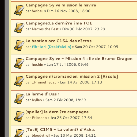
Campagne Sylve mission le navire
par
berbau
» Dim 16 Nov 2008, 18:00
Campagne:La derni?re ?me TOE
par
Narxes the Best
» Dim 30 Déc 2007, 23:29
Le bastion orc C1S4 des n?cros
par
flb-Iori (Drakfaleiin)
» Sam 20 Oct 2007, 10:05
Campagne Sylve - Mission 4 : ile de Brume Dragon
par
hushin
» Lun 17 Juil 2006, 09:46
Campagne n?cromancien, mission 2 [R?solu]
par
_Prometheus_
» Lun 14 Avr 2008, 17:13
La larme d'Ossir
par
Kyllan
» Sam 2 Fév 2008, 18:29
[spoiler] la derni?re campagne
par
Ptitnono
» Jeu 25 Oct 2007, 17:54
[TotE] C1M5 - La volont? d'Asha.
par
bloodytroll
» Jeu 13 Mar 2008, 14:31