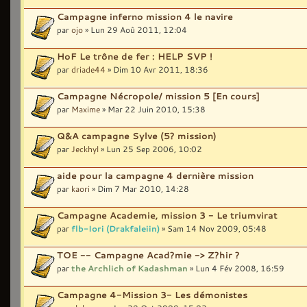
Campagne inferno mission 4 le navire
par
ojo
» Lun 29 Aoû 2011, 12:04
HoF Le trône de fer : HELP SVP !
par
driade44
» Dim 10 Avr 2011, 18:36
Campagne Nécropole/ mission 5 [En cours]
par
Maxime
» Mar 22 Juin 2010, 15:38
Q&A campagne Sylve (5? mission)
par
Jeckhyl
» Lun 25 Sep 2006, 10:02
aide pour la campagne 4 dernière mission
par
kaori
» Dim 7 Mar 2010, 14:28
Campagne Academie, mission 3 - Le triumvirat
par
flb-Iori (Drakfaleiin)
» Sam 14 Nov 2009, 05:48
TOE -- Campagne Acad?mie -> Z?hir ?
par
the Archlich of Kadashman
» Lun 4 Fév 2008, 16:59
Campagne 4-Mission 3- Les démonistes