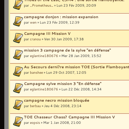
par
_Prometheus_
» Lun 23 Fév 2009, 20:09
campagne donjon : mission expansion
par
wen
» Lun 23 Fév 2009, 12:39
Campagne III Mission V
par
cranou
» Ven 30 Jan 2009, 17:38
mission 3 campagne de la sylve "en défense"
par
eglantine180676
» Mer 28 Jan 2009, 15:52
Au Secours derni?re mission TOE (Sortie Flamboyan
par
banshee
» Lun 29 Oct 2007, 12:05
Campagne sylve mission 3 "En défense"
par
eglantine180676
» Lun 22 Déc 2008, 14:34
campagne necro mission bloquée
par
berbau
» Jeu 4 Déc 2008, 23:14
TOE Chasseur Chass? Campagne III Mission V
par
eopsis
» Mar 1 Jan 2008, 21:00