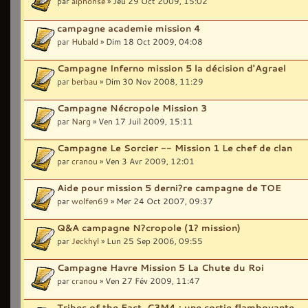
par
alphonse
» Jeu 29 Oct 2009, 15:02
campagne academie mission 4
par
Hubald
» Dim 18 Oct 2009, 04:08
Campagne Inferno mission 5 la décision d'Agrael
par
berbau
» Dim 30 Nov 2008, 11:29
Campagne Nécropole Mission 3
par
Narg
» Ven 17 Juil 2009, 15:11
Campagne Le Sorcier -- Mission 1 Le chef de clan
par
cranou
» Ven 3 Avr 2009, 12:01
Aide pour mission 5 derni?re campagne de TOE
par
wolfen69
» Mer 24 Oct 2007, 09:37
Q&A campagne N?cropole (1? mission)
par
Jeckhyl
» Lun 25 Sep 2006, 09:55
Campagne Havre Mission 5 La Chute du Roi
par
cranou
» Ven 27 Fév 2009, 11:47
Tribes of the East, C3M4 : une sortie flamboyante.