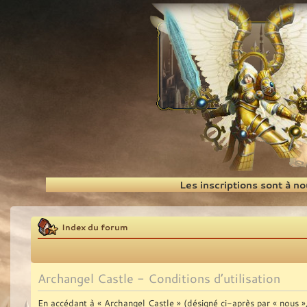
Recherche
Les inscriptions sont à n
Index du forum
Archangel Castle - Conditions d’utilisation
En accédant à « Archangel Castle » (désigné ci-après par « nous 