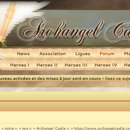
News
Association
Ligues
Forum
M
Heroes I
Heroes II
Heroes III
Heroes IV
He
ouveau activées et des mises à jour sont en cours -
lisez ce suj
», « notre », « nos », « Archangel Castle », « https://www.archangelcastle.