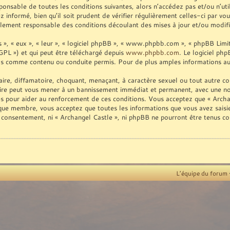
ponsable de toutes les conditions suivantes, alors n’accédez pas et/ou n’ut
informé, bien qu’il soit prudent de vérifier régulièrement celles-ci par vo
lement responsable des conditions découlant des mises à jour et/ou modifi
», « eux », « leur », « logiciel phpBB », « www.phpbb.com », « phpBB Limite
GPL ») et qui peut être téléchargé depuis
www.phpbb.com
. Le logiciel ph
as comme contenu ou conduite permis. Pour de plus amples informations au 
ire, diffamatoire, choquant, menaçant, à caractère sexuel ou tout autre con
aire peut vous mener à un bannissement immédiat et permanent, avec une noti
es pour aider au renforcement de ces conditions. Vous acceptez que « Archan
t que membre, vous acceptez que toutes les informations que vous avez sais
re consentement, ni « Archangel Castle », ni phpBB ne pourront être tenus c
L’équipe du forum