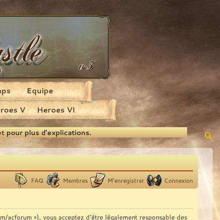
aps
Equipe
roes V
Heroes VI
et
pour plus d'explications.
FAQ
Membres
M’enregistrer
Connexion
com/acforum »), vous acceptez d’être légalement responsable des