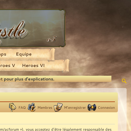
aps
Equipe
roes V
Heroes VI
et
pour plus d'explications.
FAQ
Membres
M’enregistrer
Connexion
com/acforum »), vous acceptez d’être légalement responsable des