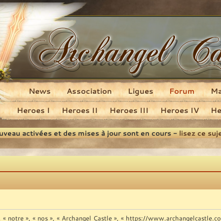
News
Association
Ligues
Forum
M
Heroes I
Heroes II
Heroes III
Heroes IV
He
ouveau activées et des mises à jour sont en cours -
lisez ce suj
», « notre », « nos », « Archangel Castle », « https://www.archangelcastle.