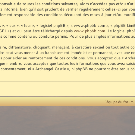
ponsable de toutes les conditions suivantes, alors n’accédez pas et/ou n’ut
informé, bien qu’il soit prudent de vérifier régulièrement celles-ci par vo
lement responsable des conditions découlant des mises à jour et/ou modifi
», « eux », « leur », « logiciel phpBB », « www.phpbb.com », « phpBB Limite
GPL ») et qui peut être téléchargé depuis
www.phpbb.com
. Le logiciel ph
as comme contenu ou conduite permis. Pour de plus amples informations au 
ire, diffamatoire, choquant, menaçant, à caractère sexuel ou tout autre con
aire peut vous mener à un bannissement immédiat et permanent, avec une noti
es pour aider au renforcement de ces conditions. Vous acceptez que « Archan
t que membre, vous acceptez que toutes les informations que vous avez sais
re consentement, ni « Archangel Castle », ni phpBB ne pourront être tenus c
L’équipe du forum