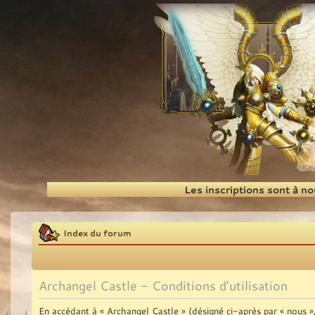
Recherche
Les inscriptions sont à n
Index du forum
Archangel Castle - Conditions d’utilisation
En accédant à « Archangel Castle » (désigné ci-après par « nous 