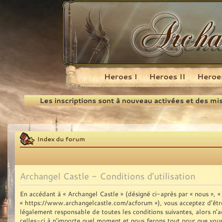
Heroes I
Heroes II
Heroes
Recherche
Les inscriptions sont à nouveau activées et des mi
Index du forum
Archangel Castle - Conditions d’utilisation
En accédant à « Archangel Castle » (désigné ci-après par « nous », « 
« https://www.archangelcastle.com/acforum »), vous acceptez d’être
légalement responsable de toutes les conditions suivantes, alors n’
celles-ci à n’importe quel moment et nous ferons tout pour que vous 