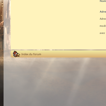
Nom 
Adre
Adres
modif
avez 
Index du forum