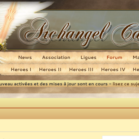
News
Association
Ligues
Forum
M
Heroes I
Heroes II
Heroes III
Heroes IV
He
ouveau activées et des mises à jour sont en cours -
lisez ce suj