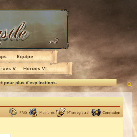
aps
Equipe
roes V
Heroes VI
et
pour plus d'explications.
FAQ
Membres
M’enregistrer
Connexion