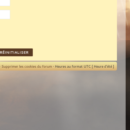
•
Supprimer les cookies du forum
• Heures au format UTC [ Heure d’été ]