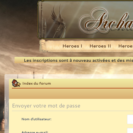
Heroes I
Heroes II
Heroes
Recherche
Les inscriptions sont à nouveau activées et des mi
Index du forum
Envoyer votre mot de passe
Nom d’utilisateur:
Adresse e-mail: