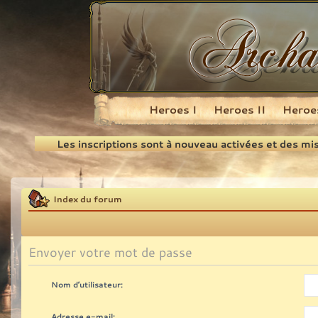
Heroes I
Heroes II
Heroes
Recherche
Les inscriptions sont à nouveau activées et des mi
Index du forum
Envoyer votre mot de passe
Nom d’utilisateur:
Adresse e-mail: