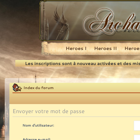
Heroes I
Heroes II
Heroes
Recherche
Les inscriptions sont à nouveau activées et des mi
Index du forum
Envoyer votre mot de passe
Nom d’utilisateur:
Adresse e-mail: