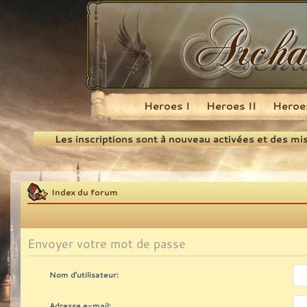
Heroes I
Heroes II
Heroes
Recherche
Les inscriptions sont à nouveau activées et des mi
Index du forum
Envoyer votre mot de passe
Nom d’utilisateur:
Adresse e-mail: