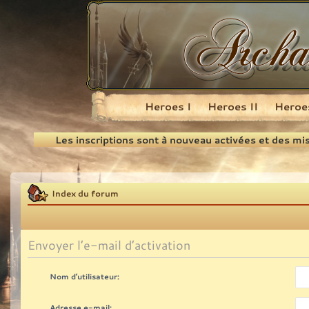
Heroes I
Heroes II
Heroes
Recherche
Les inscriptions sont à nouveau activées et des mi
Index du forum
Envoyer l’e-mail d’activation
Nom d’utilisateur:
Adresse e-mail: