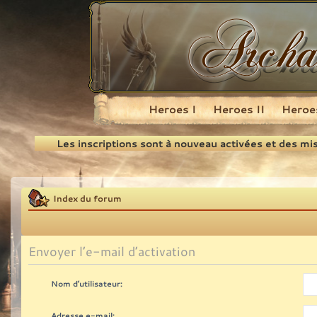
Heroes I
Heroes II
Heroes
Recherche
Les inscriptions sont à nouveau activées et des mi
Index du forum
Envoyer l’e-mail d’activation
Nom d’utilisateur:
Adresse e-mail: