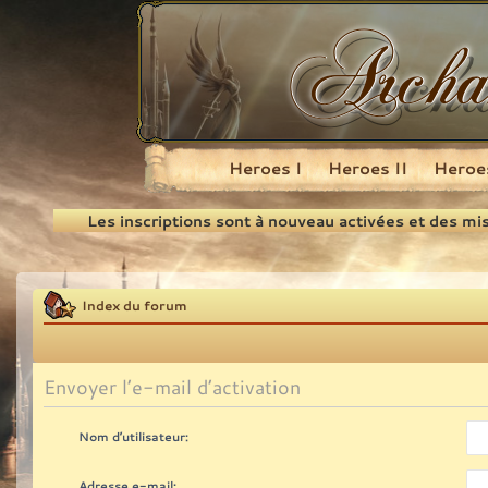
Heroes I
Heroes II
Heroes
Recherche
Les inscriptions sont à nouveau activées et des mi
Index du forum
Envoyer l’e-mail d’activation
Nom d’utilisateur:
Adresse e-mail: