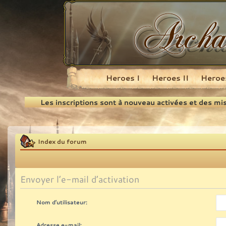
Heroes I
Heroes II
Heroes
Recherche
Les inscriptions sont à nouveau activées et des mi
Index du forum
Envoyer l’e-mail d’activation
Nom d’utilisateur:
Adresse e-mail: