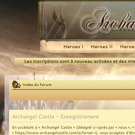
Heroes I
Heroes II
Heroes
Recherche
Les inscriptions sont à nouveau activées et des mi
Index du forum
Archangel Castle - Enregistrement
En accédant à « Archangel Castle » (désigné ci-après par « nous », « 
« https://www.archangelcastle.com/acforum »), vous acceptez d’être