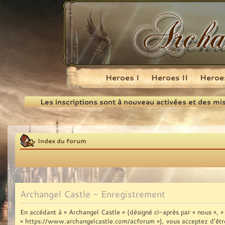
Heroes I
Heroes II
Heroes
Recherche
Les inscriptions sont à nouveau activées et des mi
Index du forum
Archangel Castle - Enregistrement
En accédant à « Archangel Castle » (désigné ci-après par « nous », « 
« https://www.archangelcastle.com/acforum »), vous acceptez d’être