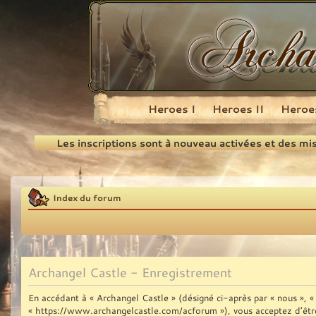
Heroes I
Heroes II
Heroes
Recherche
Les inscriptions sont à nouveau activées et des mi
Index du forum
Archangel Castle - Enregistrement
En accédant à « Archangel Castle » (désigné ci-après par « nous », « 
« https://www.archangelcastle.com/acforum »), vous acceptez d’être