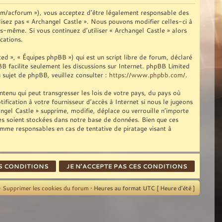
com/acforum »), vous acceptez d’être légalement responsable des
ilisez pas « Archangel Castle ». Nous pouvons modifier celles-ci à
us-même. Si vous continuez d’utiliser « Archangel Castle » alors
cations.
d », « Équipes phpBB ») qui est un script libre de forum, déclaré
pBB facilite seulement les discussions sur Internet. phpBB Limited
sujet de phpBB, veuillez consulter :
https://www.phpbb.com/
.
tenu qui peut transgresser les lois de votre pays, du pays où
fication à votre fournisseur d’accès à Internet si nous le jugeons
gel Castle » supprime, modifie, déplace ou verrouille n’importe
ies soient stockées dans notre base de données. Bien que ces
omme responsables en cas de tentative de piratage visant à
•
Supprimer les cookies du forum
• Heures au format UTC [ Heure d’été ]