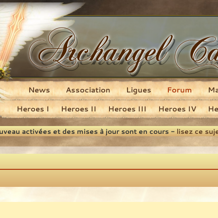
News
Association
Ligues
Forum
M
Heroes I
Heroes II
Heroes III
Heroes IV
He
ouveau activées et des mises à jour sont en cours -
lisez ce suj