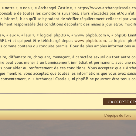
», « notre », « nos », « Archangel Castle », « https://www.archangelcastle.
ponsable de toutes les conditions suivantes, alors n’accédez pas et/ou n’ut
informé, bien qu’il soit prudent de vérifier régulièrement celles-ci par vo
lement responsable des conditions découlant des mises à jour et/ou modifi
», « eux », « leur », « logiciel phpBB », « www.phpbb.com », « phpBB Limite
GPL ») et qui peut être téléchargé depuis
www.phpbb.com
. Le logiciel ph
as comme contenu ou conduite permis. Pour de plus amples informations au 
ire, diffamatoire, choquant, menaçant, à caractère sexuel ou tout autre con
aire peut vous mener à un bannissement immédiat et permanent, avec une noti
es pour aider au renforcement de ces conditions. Vous acceptez que « Archan
t que membre, vous acceptez que toutes les informations que vous avez sais
re consentement, ni « Archangel Castle », ni phpBB ne pourront être tenus c
L’équipe du forum