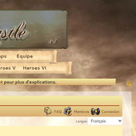
aps
Equipe
roes V
Heroes VI
et
pour plus d'explications.
FAQ
Membres
Connexion
Langue: