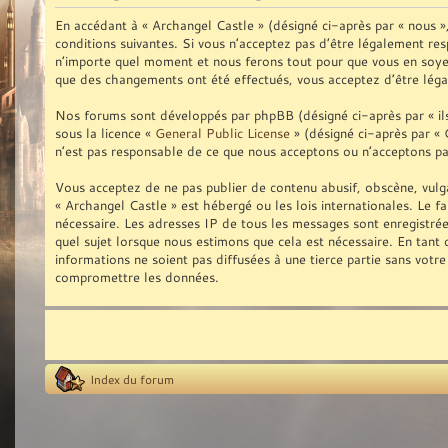
En accédant à « Archangel Castle » (désigné ci-après par « nous 
conditions suivantes. Si vous n’acceptez pas d’être légalement res
n’importe quel moment et nous ferons tout pour que vous en soyez 
que des changements ont été effectués, vous acceptez d’être léga
Nos forums sont développés par phpBB (désigné ci-après par « ils 
sous la licence «
General Public License
» (désigné ci-après par « 
n’est pas responsable de ce que nous acceptons ou n’acceptons p
Vous acceptez de ne pas publier de contenu abusif, obscène, vulga
« Archangel Castle » est hébergé ou les lois internationales. Le f
nécessaire. Les adresses IP de tous les messages sont enregistré
quel sujet lorsque nous estimons que cela est nécessaire. En tan
informations ne soient pas diffusées à une tierce partie sans vot
compromettre les données.
Index du forum