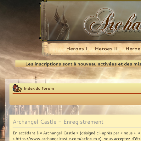
Heroes I
Heroes II
Heroes
Recherche
Les inscriptions sont à nouveau activées et des mi
Index du forum
Archangel Castle - Enregistrement
En accédant à « Archangel Castle » (désigné ci-après par « nous », « 
« https://www.archangelcastle.com/acforum »), vous acceptez d’être