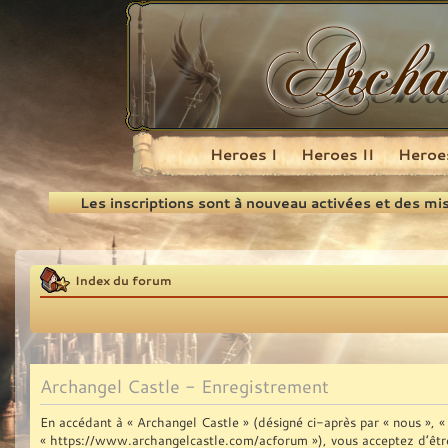
Heroes I
Heroes II
Heroes
Recherche
Les inscriptions sont à nouveau activées et des mi
Index du forum
Archangel Castle - Enregistrement
En accédant à « Archangel Castle » (désigné ci-après par « nous », « 
« https://www.archangelcastle.com/acforum »), vous acceptez d’être