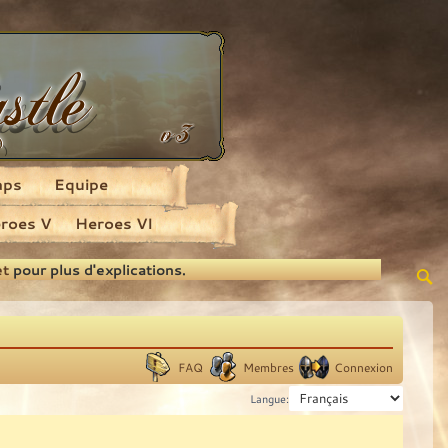
aps
Equipe
roes V
Heroes VI
et
pour plus d'explications.
FAQ
Membres
Connexion
Langue: