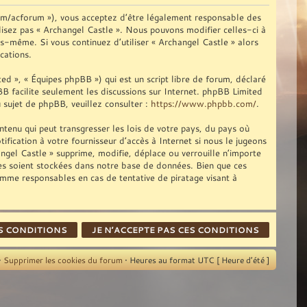
com/acforum »), vous acceptez d’être légalement responsable des
ilisez pas « Archangel Castle ». Nous pouvons modifier celles-ci à
us-même. Si vous continuez d’utiliser « Archangel Castle » alors
cations.
d », « Équipes phpBB ») qui est un script libre de forum, déclaré
pBB facilite seulement les discussions sur Internet. phpBB Limited
sujet de phpBB, veuillez consulter :
https://www.phpbb.com/
.
tenu qui peut transgresser les lois de votre pays, du pays où
fication à votre fournisseur d’accès à Internet si nous le jugeons
gel Castle » supprime, modifie, déplace ou verrouille n’importe
ies soient stockées dans notre base de données. Bien que ces
omme responsables en cas de tentative de piratage visant à
•
Supprimer les cookies du forum
• Heures au format UTC [ Heure d’été ]