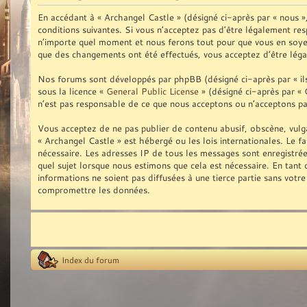
En accédant à « Archangel Castle » (désigné ci-après par « nous 
conditions suivantes. Si vous n’acceptez pas d’être légalement res
n’importe quel moment et nous ferons tout pour que vous en soyez 
que des changements ont été effectués, vous acceptez d’être léga
Nos forums sont développés par phpBB (désigné ci-après par « ils 
sous la licence «
General Public License
» (désigné ci-après par « 
n’est pas responsable de ce que nous acceptons ou n’acceptons p
Vous acceptez de ne pas publier de contenu abusif, obscène, vulga
« Archangel Castle » est hébergé ou les lois internationales. Le f
nécessaire. Les adresses IP de tous les messages sont enregistré
quel sujet lorsque nous estimons que cela est nécessaire. En tan
informations ne soient pas diffusées à une tierce partie sans vot
compromettre les données.
Index du forum