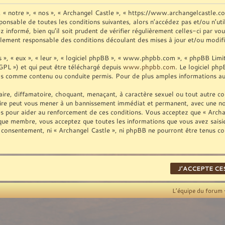
», « notre », « nos », « Archangel Castle », « https://www.archangelcastle.
ponsable de toutes les conditions suivantes, alors n’accédez pas et/ou n’ut
informé, bien qu’il soit prudent de vérifier régulièrement celles-ci par vo
lement responsable des conditions découlant des mises à jour et/ou modifi
», « eux », « leur », « logiciel phpBB », « www.phpbb.com », « phpBB Limite
GPL ») et qui peut être téléchargé depuis
www.phpbb.com
. Le logiciel ph
as comme contenu ou conduite permis. Pour de plus amples informations au 
ire, diffamatoire, choquant, menaçant, à caractère sexuel ou tout autre con
aire peut vous mener à un bannissement immédiat et permanent, avec une noti
es pour aider au renforcement de ces conditions. Vous acceptez que « Archan
t que membre, vous acceptez que toutes les informations que vous avez sais
re consentement, ni « Archangel Castle », ni phpBB ne pourront être tenus c
L’équipe du forum