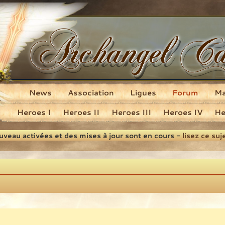
News
Association
Ligues
Forum
M
Heroes I
Heroes II
Heroes III
Heroes IV
He
ouveau activées et des mises à jour sont en cours -
lisez ce suj