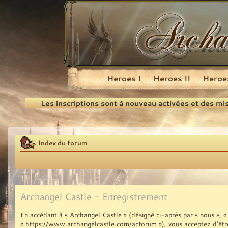
Heroes I
Heroes II
Heroes
Recherche
Les inscriptions sont à nouveau activées et des mi
Index du forum
Archangel Castle - Enregistrement
En accédant à « Archangel Castle » (désigné ci-après par « nous », « 
« https://www.archangelcastle.com/acforum »), vous acceptez d’être