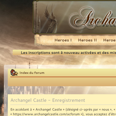
Heroes I
Heroes II
Heroes
Recherche
Les inscriptions sont à nouveau activées et des mi
Index du forum
Archangel Castle - Enregistrement
En accédant à « Archangel Castle » (désigné ci-après par « nous », « 
« https://www.archangelcastle.com/acforum »), vous acceptez d’être