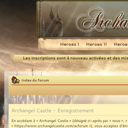
Heroes I
Heroes II
Heroes
Recherche
Les inscriptions sont à nouveau activées et des mi
Index du forum
Archangel Castle - Enregistrement
En accédant à « Archangel Castle » (désigné ci-après par « nous », « 
« https://www.archangelcastle.com/acforum »), vous acceptez d’être