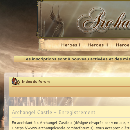
Heroes I
Heroes II
Heroes
Recherche
Les inscriptions sont à nouveau activées et des mi
Index du forum
Archangel Castle - Enregistrement
En accédant à « Archangel Castle » (désigné ci-après par « nous », « 
« https://www.archangelcastle.com/acforum »), vous acceptez d’être