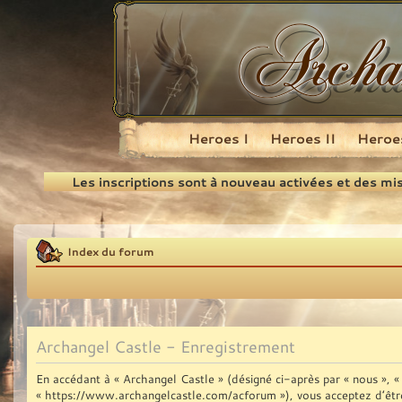
Heroes I
Heroes II
Heroes
Recherche
Les inscriptions sont à nouveau activées et des mi
Index du forum
Archangel Castle - Enregistrement
En accédant à « Archangel Castle » (désigné ci-après par « nous », « 
« https://www.archangelcastle.com/acforum »), vous acceptez d’être