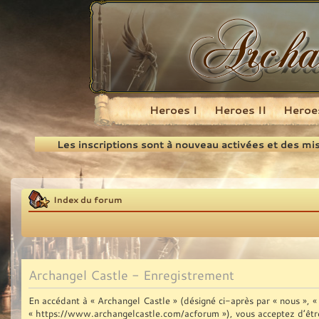
Heroes I
Heroes II
Heroes
Recherche
Les inscriptions sont à nouveau activées et des mi
Index du forum
Archangel Castle - Enregistrement
En accédant à « Archangel Castle » (désigné ci-après par « nous », « 
« https://www.archangelcastle.com/acforum »), vous acceptez d’être