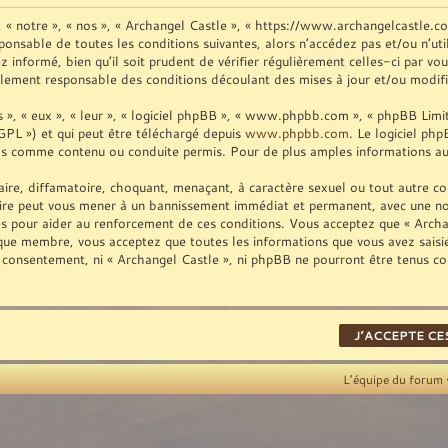
», « notre », « nos », « Archangel Castle », « https://www.archangelcastle.
ponsable de toutes les conditions suivantes, alors n’accédez pas et/ou n’ut
informé, bien qu’il soit prudent de vérifier régulièrement celles-ci par vo
lement responsable des conditions découlant des mises à jour et/ou modifi
», « eux », « leur », « logiciel phpBB », « www.phpbb.com », « phpBB Limite
GPL ») et qui peut être téléchargé depuis
www.phpbb.com
. Le logiciel ph
as comme contenu ou conduite permis. Pour de plus amples informations au 
ire, diffamatoire, choquant, menaçant, à caractère sexuel ou tout autre con
aire peut vous mener à un bannissement immédiat et permanent, avec une noti
es pour aider au renforcement de ces conditions. Vous acceptez que « Archan
t que membre, vous acceptez que toutes les informations que vous avez sais
re consentement, ni « Archangel Castle », ni phpBB ne pourront être tenus c
L’équipe du forum