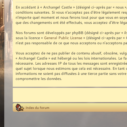
En accédant à « Archangel Castle » (désigné ci-après par « nous 
conditions suivantes. Si vous n’acceptez pas d’être légalement res
n’importe quel moment et nous ferons tout pour que vous en soyez 
que des changements ont été effectués, vous acceptez d’être léga
Nos forums sont développés par phpBB (désigné ci-après par « ils 
sous la licence «
General Public License
» (désigné ci-après par « 
n’est pas responsable de ce que nous acceptons ou n’acceptons p
Vous acceptez de ne pas publier de contenu abusif, obscène, vulga
« Archangel Castle » est hébergé ou les lois internationales. Le f
nécessaire. Les adresses IP de tous les messages sont enregistré
quel sujet lorsque nous estimons que cela est nécessaire. En tan
informations ne soient pas diffusées à une tierce partie sans vot
compromettre les données.
Index du forum