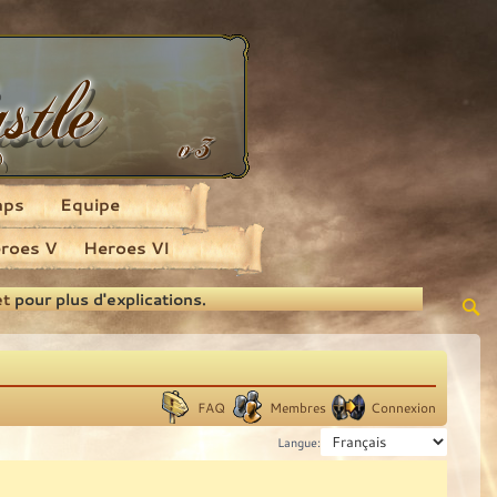
aps
Equipe
roes V
Heroes VI
et
pour plus d'explications.
FAQ
Membres
Connexion
Langue: