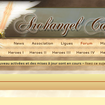
News
Association
Ligues
Forum
M
Heroes I
Heroes II
Heroes III
Heroes IV
He
ouveau activées et des mises à jour sont en cours -
lisez ce suj