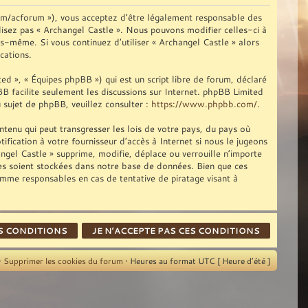
com/acforum »), vous acceptez d’être légalement responsable des
ilisez pas « Archangel Castle ». Nous pouvons modifier celles-ci à
us-même. Si vous continuez d’utiliser « Archangel Castle » alors
cations.
d », « Équipes phpBB ») qui est un script libre de forum, déclaré
pBB facilite seulement les discussions sur Internet. phpBB Limited
sujet de phpBB, veuillez consulter :
https://www.phpbb.com/
.
tenu qui peut transgresser les lois de votre pays, du pays où
fication à votre fournisseur d’accès à Internet si nous le jugeons
gel Castle » supprime, modifie, déplace ou verrouille n’importe
ies soient stockées dans notre base de données. Bien que ces
omme responsables en cas de tentative de piratage visant à
•
Supprimer les cookies du forum
• Heures au format UTC [ Heure d’été ]