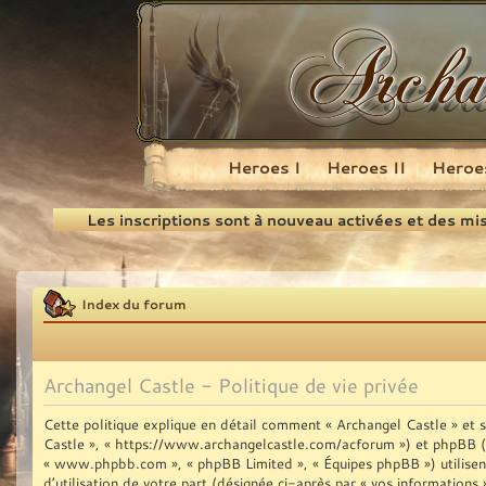
Heroes I
Heroes II
Heroes
Recherche
Les inscriptions sont à nouveau activées et des mi
Index du forum
Archangel Castle - Politique de vie privée
Cette politique explique en détail comment « Archangel Castle » et se
Castle », « https://www.archangelcastle.com/acforum ») et phpBB (dési
« www.phpbb.com », « phpBB Limited », « Équipes phpBB ») utilisent
d’utilisation de votre part (désignée ci-après par « vos informations 