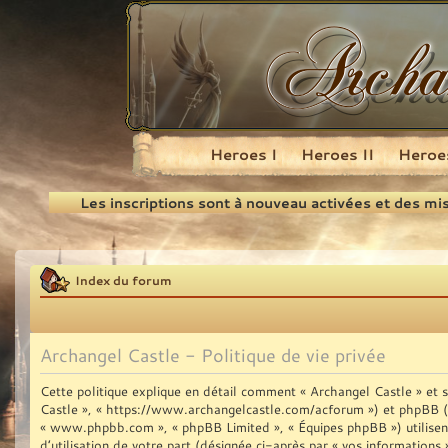
Heroes I
Heroes II
Heroes
Recherche
Les inscriptions sont à nouveau activées et des mi
Index du forum
Archangel Castle - Politique de vie privée
Cette politique explique en détail comment « Archangel Castle » et se
Castle », « https://www.archangelcastle.com/acforum ») et phpBB (dési
« www.phpbb.com », « phpBB Limited », « Équipes phpBB ») utilisent
d’utilisation de votre part (désignée ci-après par « vos informations 