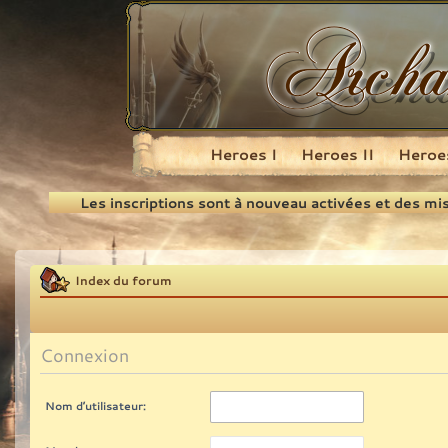
Heroes I
Heroes II
Heroes
Recherche
Les inscriptions sont à nouveau activées et des mi
Index du forum
Connexion
Nom d’utilisateur: