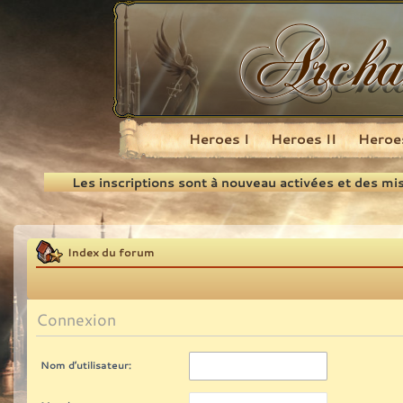
Heroes I
Heroes II
Heroes
Recherche
Les inscriptions sont à nouveau activées et des mi
Index du forum
Connexion
Nom d’utilisateur: