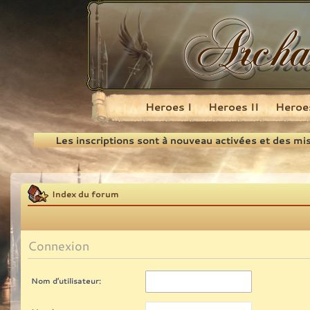
Heroes I
Heroes II
Heroes
Recherche
Les inscriptions sont à nouveau activées et des mi
Index du forum
Connexion
Nom d’utilisateur: