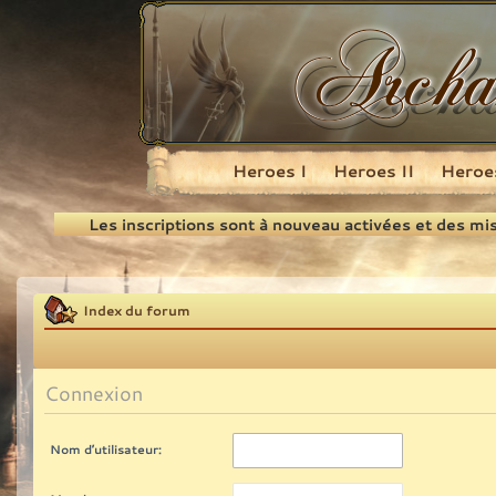
Heroes I
Heroes II
Heroes
Recherche
Les inscriptions sont à nouveau activées et des mi
Index du forum
Connexion
Nom d’utilisateur: