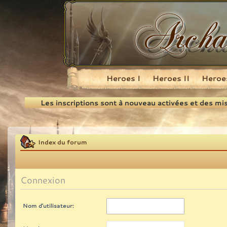
Heroes I
Heroes II
Heroes
Recherche
Les inscriptions sont à nouveau activées et des mi
Index du forum
Connexion
Nom d’utilisateur: