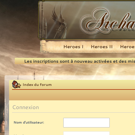
Heroes I
Heroes II
Heroes
Recherche
Les inscriptions sont à nouveau activées et des mi
Index du forum
Connexion
Nom d’utilisateur: