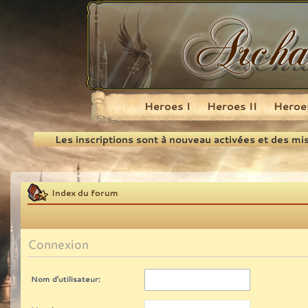
Heroes I
Heroes II
Heroes
Recherche
Les inscriptions sont à nouveau activées et des mi
Index du forum
Connexion
Nom d’utilisateur: