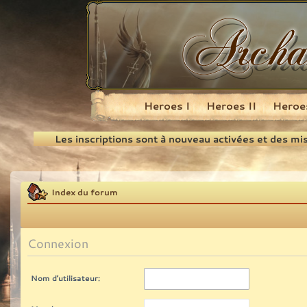
Heroes I
Heroes II
Heroes
Recherche
Les inscriptions sont à nouveau activées et des mi
Index du forum
Connexion
Nom d’utilisateur: